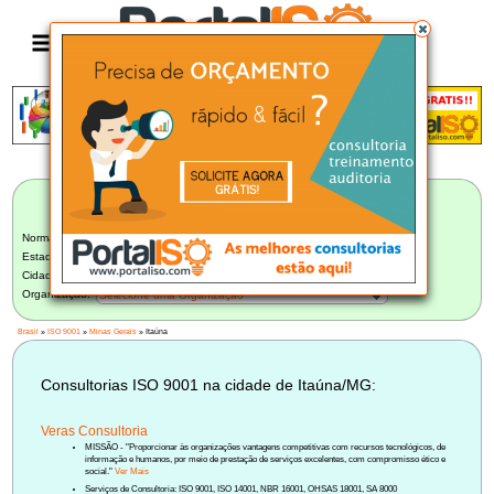
Anúncio
LISTA BRASILEIRA DE CONSULTORIAS
ISO 9001
Norma:
ISO 9001
Estado:
Minas Gerais (59)
Cidade:
Itaúna/MG (1)
Organização:
Selecione uma Organização
Brasil
»
ISO 9001
»
Minas Gerais
» Itaúna
Consultorias ISO 9001 na cidade de Itaúna/MG:
Veras Consultoria
MISSÃO - "Proporcionar às organizações vantagens competitivas com recursos tecnológicos, de
informação e humanos, por meio de prestação de serviços excelentes, com compromisso ético e
social."
Ver Mais
Serviços de Consultoria: ISO 9001, ISO 14001, NBR 16001, OHSAS 18001, SA 8000