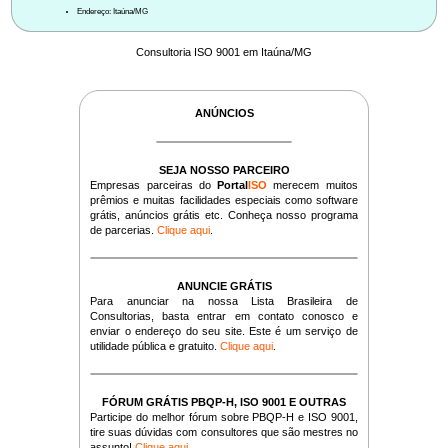
Endereço: Itaúna/MG
Consultoria ISO 9001 em Itaúna/MG
ANÚNCIOS
SEJA NOSSO PARCEIRO
Empresas parceiras do
Portal
ISO
merecem muitos
prêmios e muitas facilidades especiais como software
grátis, anúncios grátis etc. Conheça nosso programa
de parcerias.
Clique aqui
.
ANUNCIE GRÁTIS
Para anunciar na nossa Lista Brasileira de
Consultorias, basta entrar em contato conosco e
enviar o endereço do seu site. Este é um serviço de
utilidade pública e gratuito.
Clique aqui
.
FÓRUM GRÁTIS PBQP-H, ISO 9001 E OUTRAS
Participe do melhor fórum sobre PBQP-H e ISO 9001,
tire suas dúvidas com consultores que são mestres no
assunto!
Clique aqui
.