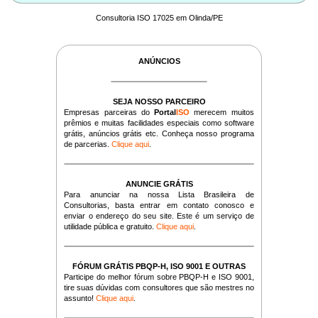
Consultoria ISO 17025 em Olinda/PE
ANÚNCIOS
SEJA NOSSO PARCEIRO
Empresas parceiras do
Portal
ISO
merecem muitos
prêmios e muitas facilidades especiais como software
grátis, anúncios grátis etc. Conheça nosso programa
de parcerias.
Clique aqui
.
ANUNCIE GRÁTIS
Para anunciar na nossa Lista Brasileira de
Consultorias, basta entrar em contato conosco e
enviar o endereço do seu site. Este é um serviço de
utilidade pública e gratuito.
Clique aqui
.
FÓRUM GRÁTIS PBQP-H, ISO 9001 E OUTRAS
Participe do melhor fórum sobre PBQP-H e ISO 9001,
tire suas dúvidas com consultores que são mestres no
assunto!
Clique aqui
.