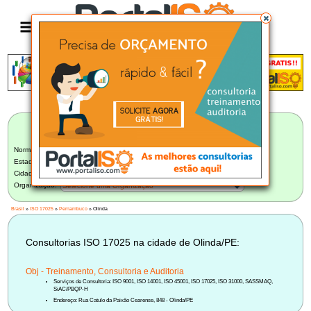
Anúncio
LISTA BRASILEIRA DE CONSULTORIAS
ISO 17025
Norma:
ISO 17025
Estado:
Pernambuco (5)
Cidade:
Olinda/PE (1)
Organização:
Selecione uma Organização
Brasil
»
ISO 17025
»
Pernambuco
» Olinda
Consultorias ISO 17025 na cidade de Olinda/PE:
Obj - Treinamento, Consultoria e Auditoria
Serviços de Consultoria: ISO 9001, ISO 14001, ISO 45001, ISO 17025, ISO 31000, SASSMAQ,
SiAC/PBQP-H
Endereço: Rua Catulo da Paixão Cearense, 848 - Olinda/PE