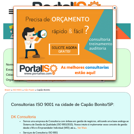
Anúncio
LISTA BRASILEIRA DE CONSULTORIAS
ISO 9001
Norma:
ISO 9001
Estado:
São Paulo (219)
Cidade:
Capão Bonito/SP (1)
Organização:
Selecione uma Organização
Brasil
»
ISO 9001
»
São Paulo
» Capão Bonito
Consultorias ISO 9001 na cidade de Capão Bonito/SP:
DK Consultoria
Somos uma empresa de Consultoria com ênfase em gestão de negócios, utilizando uma base análoga ao
Sistema de Gestão da Qualidade (ISO 9001/2015). Nosso intuito é implementar esse conceito de gestão
desde o Micro Empreendedor Individual (MEI) até a...
Ver Mais
Serviços de Consultoria: ISO 9001