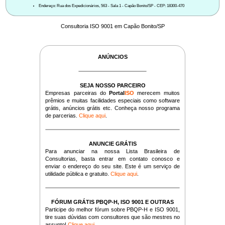
Endereço: Rua dos Expedicionários, 563 - Sala 1 - Capão Bonito/SP - CEP: 18300-470
Consultoria ISO 9001 em Capão Bonito/SP
ANÚNCIOS
SEJA NOSSO PARCEIRO
Empresas parceiras do
Portal
ISO
merecem muitos
prêmios e muitas facilidades especiais como software
grátis, anúncios grátis etc. Conheça nosso programa
de parcerias.
Clique aqui
.
ANUNCIE GRÁTIS
Para anunciar na nossa Lista Brasileira de
Consultorias, basta entrar em contato conosco e
enviar o endereço do seu site. Este é um serviço de
utilidade pública e gratuito.
Clique aqui
.
FÓRUM GRÁTIS PBQP-H, ISO 9001 E OUTRAS
Participe do melhor fórum sobre PBQP-H e ISO 9001,
tire suas dúvidas com consultores que são mestres no
assunto!
Clique aqui
.