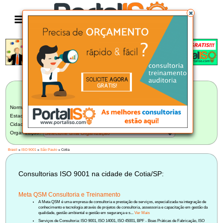
Anúncio
LISTA BRASILEIRA DE CONSULTORIAS
ISO 9001
Norma:
ISO 9001
Estado:
São Paulo (219)
Cidade:
Cotia/SP (2)
Organização:
Selecione uma Organização
Brasil
»
ISO 9001
»
São Paulo
» Cotia
Consultorias ISO 9001 na cidade de Cotia/SP:
Meta QSM Consultoria e Treinamento
A Meta QSM é uma empresa de consultoria e prestação de serviços, especializada na integração de
conhecimento e tecnologia através de projetos de consultoria, assessoria e capacitação em gestão da
qualidade, gestão ambiental e gestão em segurança e s...
Ver Mais
Serviços de Consultoria: ISO 9001, ISO 14001, ISO 45001, BPF - Boas Práticas de Fabricação, ISO