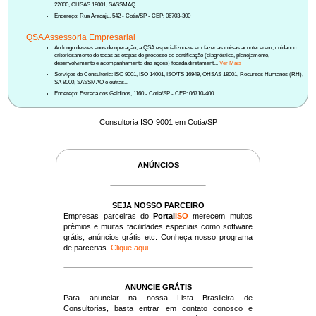
22000, OHSAS 18001, SASSMAQ
Endereço: Rua Aracaju, 542 - Cotia/SP - CEP: 06703-300
QSA Assessoria Empresarial
Ao longo desses anos de operação, a QSA especializou-se em fazer as coisas acontecerem, cuidando
criteriosamente de todas as etapas do processo de certificação (diagnóstico, planejamento,
desenvolvimento e acompanhamento das ações) focada diretament...
Ver Mais
Serviços de Consultoria: ISO 9001, ISO 14001, ISO/TS 16949, OHSAS 18001, Recursos Humanos (RH),
SA 8000, SASSMAQ e outras...
Endereço: Estrada dos Galdinos, 1160 - Cotia/SP - CEP: 06710-400
Consultoria ISO 9001 em Cotia/SP
ANÚNCIOS
SEJA NOSSO PARCEIRO
Empresas parceiras do
Portal
ISO
merecem muitos
prêmios e muitas facilidades especiais como software
grátis, anúncios grátis etc. Conheça nosso programa
de parcerias.
Clique aqui
.
ANUNCIE GRÁTIS
Para anunciar na nossa Lista Brasileira de
Consultorias, basta entrar em contato conosco e