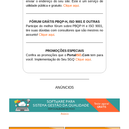
enviar o endereço do seu site. Este é um serviço de
utilidade pública e gratuito.
Clique aqui
.
FÓRUM GRÁTIS PBQP-H, ISO 9001 E OUTRAS
Participe do melhor fórum sobre PBQP-H e ISO 9001,
tire suas dúvidas com consultores que são mestres no
assunto!
Clique aqui
.
PROMOÇÕES ESPECIAIS
Confira as promoções que o
Portal
ISO
.Com
tem para
você: Implementação do Seu SGQ
Clique aqui
.
ANÚNCIOS
Anúncio