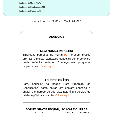
Endereço 1: Monte Alto/SP
Endereço 2: Rondonópolis/MT
Endereço 3: Campinas/SP
Consultoria ISO 9001 em Monte Alto/SP
ANÚNCIOS
SEJA NOSSO PARCEIRO
Empresas parceiras do
Portal
ISO
merecem muitos
prêmios e muitas facilidades especiais como software
grátis, anúncios grátis etc. Conheça nosso programa
de parcerias.
Clique aqui
.
ANUNCIE GRÁTIS
Para anunciar na nossa Lista Brasileira de
Consultorias, basta entrar em contato conosco e
enviar o endereço do seu site. Este é um serviço de
utilidade pública e gratuito.
Clique aqui
.
FÓRUM GRÁTIS PBQP-H, ISO 9001 E OUTRAS