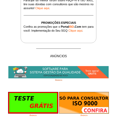
Participe do melhor fórum sobre PBQP-H e ISO 9001,
tire suas dúvidas com consultores que são mestres no
assunto!
Clique aqui
.
PROMOÇÕES ESPECIAIS
Confira as promoções que o
Portal
ISO
.Com
tem para
você: Implementação do Seu SGQ
Clique aqui
.
ANÚNCIOS
Anúncio
Anúncio
Anúncio