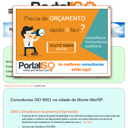
Anúncio
LISTA BRASILEIRA DE CONSULTORIAS
ISO 9001
Norma:
ISO 9001
Estado:
São Paulo (219)
Cidade:
Monte Alto/SP (1)
Organização:
Selecione uma Organização
Brasil
»
ISO 9001
»
São Paulo
» Monte Alto
Consultorias ISO 9001 na cidade de Monte Alto/SP:
DMG Consultoria e Assessoria Empresarial
A adoção de um sistema de gestão da qualidade é uma decisão estratégica para uma organização que
pode ajudar a melhorar seu desempenho global e a prover uma base sólida para iniciativas de
desenvolvimento sustentável. Os benefícios potenciais para u...
Ver Mais
Serviços de Consultoria: ISO 9001