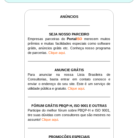
ANÚNCIOS
SEJA NOSSO PARCEIRO
Empresas parceiras do
Portal
ISO
merecem muitos
prêmios e muitas facilidades especiais como software
grátis, anúncios grátis etc. Conheça nosso programa
de parcerias.
Clique aqui
.
ANUNCIE GRÁTIS
Para anunciar na nossa Lista Brasileira de
Consultorias, basta entrar em contato conosco e
enviar o endereço do seu site. Este é um serviço de
utilidade pública e gratuito.
Clique aqui
.
FÓRUM GRÁTIS PBQP-H, ISO 9001 E OUTRAS
Participe do melhor fórum sobre PBQP-H e ISO 9001,
tire suas dúvidas com consultores que são mestres no
assunto!
Clique aqui
.
PROMOÇÕES ESPECIAIS