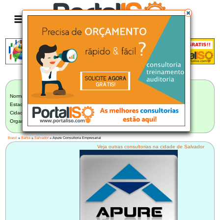
Anúncio
LISTA BRASILEIRA DE CONSULTORIAS
Norma:
Selecionar Norma
Estado:
Bahia (13)
Cidade:
Salvador/BA (11)
Organização:
Apure Consultoria Empresarial - Salvador/BA
Brasil
»
Bahia
»
Salvador
» Apure Consultoria Empresarial
Veja outras consultorias na cidade de Salvador