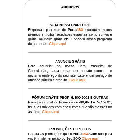
ANÚNCIOS
SEJA NOSSO PARCEIRO
Empresas parceiras do
Portal
ISO
merecem muitos
prêmios e muitas facilidades especiais como software
grátis, anúncios grátis etc. Conheça nosso programa
de parcerias.
Clique aqui
.
ANUNCIE GRÁTIS
Para anunciar na nossa Lista Brasileira de
Consultorias, basta entrar em contato conosco e
enviar o endereço do seu site. Este é um serviço de
utilidade pública e gratuito.
Clique aqui
.
FÓRUM GRÁTIS PBQP-H, ISO 9001 E OUTRAS
Participe do melhor fórum sobre PBQP-H e ISO 9001,
tire suas dúvidas com consultores que são mestres no
assunto!
Clique aqui
.
PROMOÇÕES ESPECIAIS
Confira as promoções que o
Portal
ISO
.Com
tem para
você: Implementação do Seu SGQ
Clique aqui
.