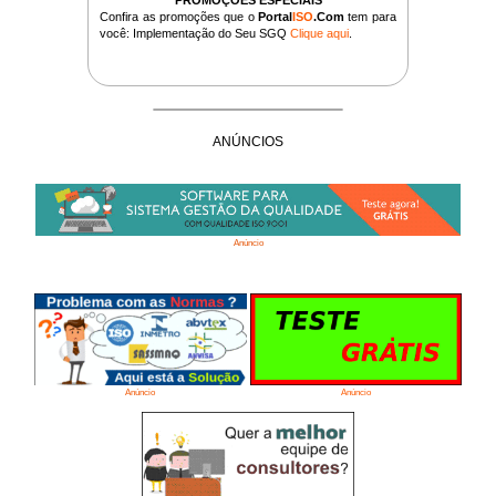
Confira as promoções que o
Portal
ISO
.Com
tem para
você: Implementação do Seu SGQ
Clique aqui
.
ANÚNCIOS
Anúncio
Anúncio
Anúncio