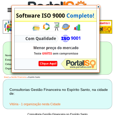
Anúncio
LISTA BRASILEIRA DE CONSULTORIAS
Gestão Financeira
Norma:
Gestão Financeira
Estado:
Espírito Santo (1)
Cidade:
Selecione uma Cidade
Organização:
Selecione uma Organização
Brasil
»
Gestão Financeira
» Espírito Santo
Consultorias Gestão Financeira no Espírito Santo, na cidade
de:
Vitória - 1 organização nesta Cidade
Consultoria Gestão Financeira no Espírito Santo