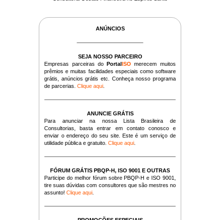
ANÚNCIOS
SEJA NOSSO PARCEIRO
Empresas parceiras do
Portal
ISO
merecem muitos
prêmios e muitas facilidades especiais como software
grátis, anúncios grátis etc. Conheça nosso programa
de parcerias.
Clique aqui
.
ANUNCIE GRÁTIS
Para anunciar na nossa Lista Brasileira de
Consultorias, basta entrar em contato conosco e
enviar o endereço do seu site. Este é um serviço de
utilidade pública e gratuito.
Clique aqui
.
FÓRUM GRÁTIS PBQP-H, ISO 9001 E OUTRAS
Participe do melhor fórum sobre PBQP-H e ISO 9001,
tire suas dúvidas com consultores que são mestres no
assunto!
Clique aqui
.
PROMOÇÕES ESPECIAIS