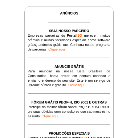
ANÚNCIOS
SEJA NOSSO PARCEIRO
Empresas parceiras do
Portal
ISO
merecem muitos
prêmios e muitas facilidades especiais como software
grátis, anúncios grátis etc. Conheça nosso programa
de parcerias.
Clique aqui
.
ANUNCIE GRÁTIS
Para anunciar na nossa Lista Brasileira de
Consultorias, basta entrar em contato conosco e
enviar o endereço do seu site. Este é um serviço de
utilidade pública e gratuito.
Clique aqui
.
FÓRUM GRÁTIS PBQP-H, ISO 9001 E OUTRAS
Participe do melhor fórum sobre PBQP-H e ISO 9001,
tire suas dúvidas com consultores que são mestres no
assunto!
Clique aqui
.
PROMOÇÕES ESPECIAIS
Confira as promoções que o
Portal
ISO
.Com
tem para