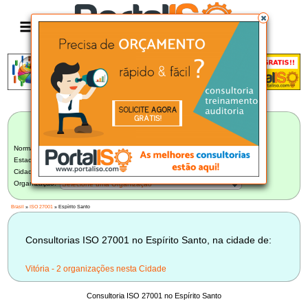
Anúncio
LISTA BRASILEIRA DE CONSULTORIAS
ISO 27001
Norma:
ISO 27001
Estado:
Espírito Santo (2)
Cidade:
Selecione uma Cidade
Organização:
Selecione uma Organização
Brasil
»
ISO 27001
» Espírito Santo
Consultorias ISO 27001 no Espírito Santo, na cidade de:
Vitória - 2 organizações nesta Cidade
Consultoria ISO 27001 no Espírito Santo