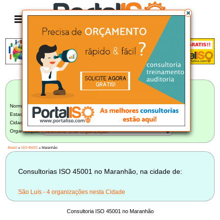
Anúncio
LISTA BRASILEIRA DE CONSULTORIAS
ISO 45001
Norma:
ISO 45001
Estado:
Maranhão (4)
Cidade:
Selecione uma Cidade
Organização:
Selecione uma Organização
Brasil
»
ISO 45001
» Maranhão
Consultorias ISO 45001 no Maranhão, na cidade de:
São Luís - 4 organizações nesta Cidade
Consultoria ISO 45001 no Maranhão