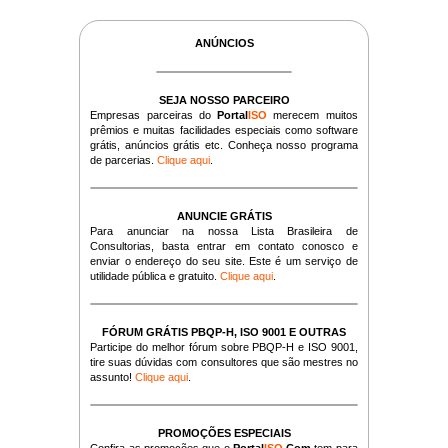
ANÚNCIOS
SEJA NOSSO PARCEIRO
Empresas parceiras do
Portal
ISO
merecem muitos
prêmios e muitas facilidades especiais como software
grátis, anúncios grátis etc. Conheça nosso programa
de parcerias.
Clique aqui
.
ANUNCIE GRÁTIS
Para anunciar na nossa Lista Brasileira de
Consultorias, basta entrar em contato conosco e
enviar o endereço do seu site. Este é um serviço de
utilidade pública e gratuito.
Clique aqui
.
FÓRUM GRÁTIS PBQP-H, ISO 9001 E OUTRAS
Participe do melhor fórum sobre PBQP-H e ISO 9001,
tire suas dúvidas com consultores que são mestres no
assunto!
Clique aqui
.
PROMOÇÕES ESPECIAIS
Confira as promoções que o
Portal
ISO
.Com
tem para