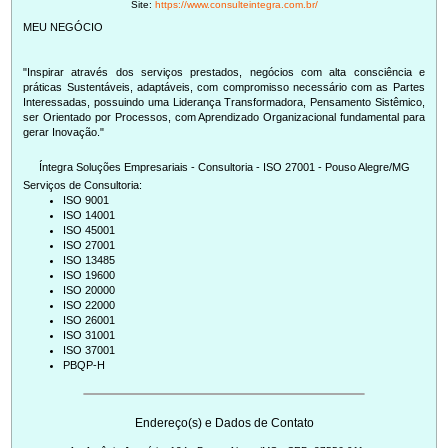
Site:
https://www.consulteintegra.com.br/
"Inspirar através dos serviços prestados, negócios com alta consciência e
práticas Sustentáveis, adaptáveis, com compromisso necessário com as Partes
Interessadas, possuindo uma Liderança Transformadora, Pensamento Sistêmico,
ser Orientado por Processos, com Aprendizado Organizacional fundamental para
Íntegra Soluções Empresariais - Consultoria - ISO 27001 - Pouso Alegre/MG
Serviços de Consultoria:
ISO 9001
ISO 14001
ISO 45001
ISO 27001
ISO 13485
ISO 19600
ISO 20000
ISO 22000
ISO 26001
ISO 31001
ISO 37001
PBQP-H
Endereço(s) e Dados de Contato