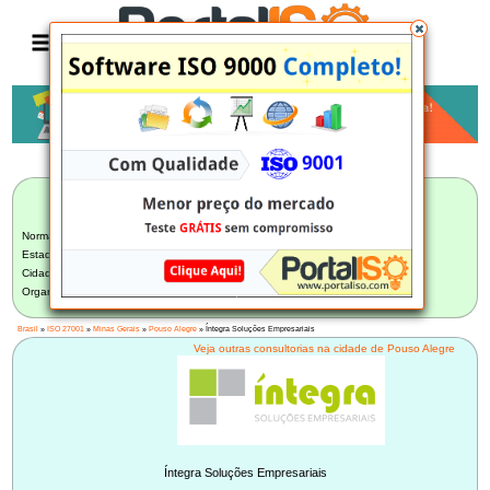
Anúncio
LISTA BRASILEIRA DE CONSULTORIAS
ISO 27001
Norma:
ISO 27001
Estado:
Minas Gerais (8)
Cidade:
Pouso Alegre/MG (1)
Organização:
Íntegra Soluções Empresariais - Pouso Alegre/MG
Brasil
»
ISO 27001
»
Minas Gerais
»
Pouso Alegre
» Íntegra Soluções Empresariais
Veja outras consultorias na cidade de Pouso Alegre
Íntegra Soluções Empresariais