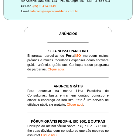
Av. Antônio Januário, 124 - Pouso Alegre/MG - CEP: 37556-011
Celular:
(35) 98414-9149
Email:
falecom@inspirequalidade.com.br
ANÚNCIOS
SEJA NOSSO PARCEIRO
Empresas parceiras do
Portal
ISO
merecem muitos
prêmios e muitas facilidades especiais como software
grátis, anúncios grátis etc. Conheça nosso programa
de parcerias.
Clique aqui
.
ANUNCIE GRÁTIS
Para anunciar na nossa Lista Brasileira de
Consultorias, basta entrar em contato conosco e
enviar o endereço do seu site. Este é um serviço de
utilidade pública e gratuito.
Clique aqui
.
FÓRUM GRÁTIS PBQP-H, ISO 9001 E OUTRAS
Participe do melhor fórum sobre PBQP-H e ISO 9001,
tire suas dúvidas com consultores que são mestres no
assunto!
Clique aqui
.