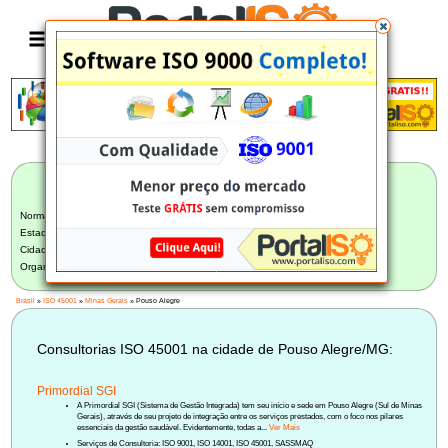
Anúncio
LISTA BRASILEIRA DE CONSULTORIAS
ISO 45001
Norma:
ISO 45001
Estado:
Minas Gerais (19)
Cidade:
Pouso Alegre/MG (2)
Organização:
Selecione uma Organização
Brasil
»
ISO 45001
»
Minas Gerais
» Pouso Alegre
Consultorias ISO 45001 na cidade de Pouso Alegre/MG:
Primordial SGI
A Primordial SGI (Sistema de Gestão Integrada) tem seu início e sede em Pouso Alegre (Sul de Minas
Gerais), através de seu projeto de integração entre os serviços prestados, com o foco nos pilares
essenciais da gestão saudável. Evidentemente, todas a...
Ver Mais
Serviços de Consultoria: ISO 9001, ISO 14001, ISO 45001, SASSMAQ