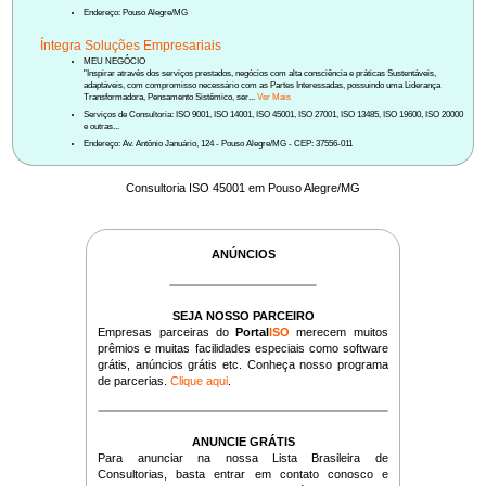
Endereço: Pouso Alegre/MG
Íntegra Soluções Empresariais
MEU NEGÓCIO
"Inspirar através dos serviços prestados, negócios com alta consciência e práticas Sustentáveis,
adaptáveis, com compromisso necessário com as Partes Interessadas, possuindo uma Liderança
Transformadora, Pensamento Sistêmico, ser...
Ver Mais
Serviços de Consultoria: ISO 9001, ISO 14001, ISO 45001, ISO 27001, ISO 13485, ISO 19600, ISO 20000
e outras...
Endereço: Av. Antônio Januário, 124 - Pouso Alegre/MG - CEP: 37556-011
Consultoria ISO 45001 em Pouso Alegre/MG
ANÚNCIOS
SEJA NOSSO PARCEIRO
Empresas parceiras do
Portal
ISO
merecem muitos
prêmios e muitas facilidades especiais como software
grátis, anúncios grátis etc. Conheça nosso programa
de parcerias.
Clique aqui
.
ANUNCIE GRÁTIS
Para anunciar na nossa Lista Brasileira de
Consultorias, basta entrar em contato conosco e