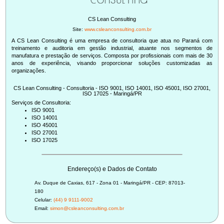
CS Lean Consulting
Site:
www.csleanconsulting.com.br
A CS Lean Consulting é uma empresa de consultoria que atua no Paraná com
treinamento e auditoria em gestão industrial, atuante nos segmentos de
manufatura e prestação de serviços. Composta por profissionais com mais de 30
anos de experiência, visando proporcionar soluções customizadas as
CS Lean Consulting - Consultoria - ISO 9001, ISO 14001, ISO 45001, ISO 27001,
ISO 17025 - Maringá/PR
Serviços de Consultoria:
ISO 9001
ISO 14001
ISO 45001
ISO 27001
ISO 17025
Endereço(s) e Dados de Contato
Av. Duque de Caxias, 617 - Zona 01 - Maringá/PR - CEP: 87013-
180
Celular:
(44) 9 9111-9002
Email:
simon@csleanconsulting.com.br