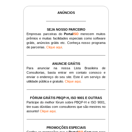
ANÚNCIOS
SEJA NOSSO PARCEIRO
Empresas parceiras do
Portal
ISO
merecem muitos
prêmios e muitas facilidades especiais como software
grátis, anúncios grátis etc. Conheça nosso programa
de parcerias.
Clique aqui
.
ANUNCIE GRÁTIS
Para anunciar na nossa Lista Brasileira de
Consultorias, basta entrar em contato conosco e
enviar o endereço do seu site. Este é um serviço de
utilidade pública e gratuito.
Clique aqui
.
FÓRUM GRÁTIS PBQP-H, ISO 9001 E OUTRAS
Participe do melhor fórum sobre PBQP-H e ISO 9001,
tire suas dúvidas com consultores que são mestres no
assunto!
Clique aqui
.
PROMOÇÕES ESPECIAIS
Confira as promoções que o
Portal
ISO
.Com
tem para