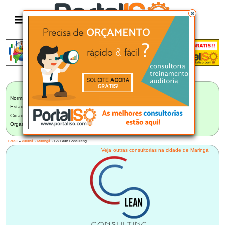
Anúncio
LISTA BRASILEIRA DE CONSULTORIAS
Norma:
Selecionar Norma
Estado:
Paraná (39)
Cidade:
Maringá/PR (3)
Organização:
CS Lean Consulting - Maringá/PR
Brasil
»
Paraná
»
Maringá
» CS Lean Consulting
Veja outras consultorias na cidade de Maringá