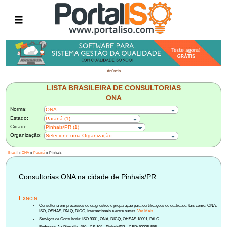
Anúncio
LISTA BRASILEIRA DE CONSULTORIAS
ONA
Norma:
ONA
Estado:
Paraná (1)
Cidade:
Pinhais/PR (1)
Organização:
Selecione uma Organização
Brasil
»
ONA
»
Paraná
» Pinhais
Consultorias ONA na cidade de Pinhais/PR:
Exacta
Consultoria em processos de diagnóstico e preparação para certificações de qualidade, tais como: ONA,
ISO, OSHAS, PALQ, DICQ, Internacionais e entre outras.
Ver Mais
Serviços de Consultoria: ISO 9001, ONA, DICQ, OHSAS 18001, PALC