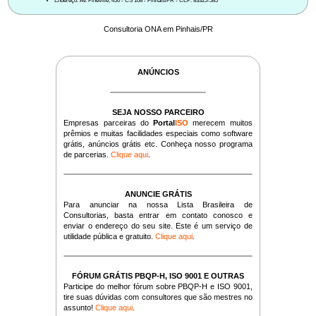
Endereço: Av. Pineville, 450 - CS 108 - Pinhais/PR - CEP: 83325-585
Consultoria ONA em Pinhais/PR
ANÚNCIOS
SEJA NOSSO PARCEIRO
Empresas parceiras do
Portal
ISO
merecem muitos
prêmios e muitas facilidades especiais como software
grátis, anúncios grátis etc. Conheça nosso programa
de parcerias.
Clique aqui
.
ANUNCIE GRÁTIS
Para anunciar na nossa Lista Brasileira de
Consultorias, basta entrar em contato conosco e
enviar o endereço do seu site. Este é um serviço de
utilidade pública e gratuito.
Clique aqui
.
FÓRUM GRÁTIS PBQP-H, ISO 9001 E OUTRAS
Participe do melhor fórum sobre PBQP-H e ISO 9001,
tire suas dúvidas com consultores que são mestres no
assunto!
Clique aqui
.