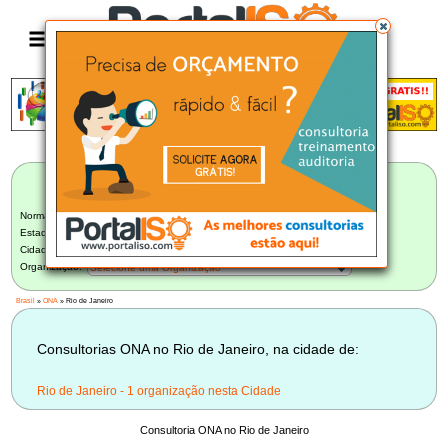
Anúncio
LISTA BRASILEIRA DE CONSULTORIAS
ONA
Norma:
ONA
Estado:
Rio de Janeiro (1)
Cidade:
Selecione uma Cidade
Organização:
Selecione uma Organização
Brasil
»
ONA
» Rio de Janeiro
Consultorias ONA no Rio de Janeiro, na cidade de:
Rio de Janeiro - 1 organização nesta Cidade
Consultoria ONA no Rio de Janeiro