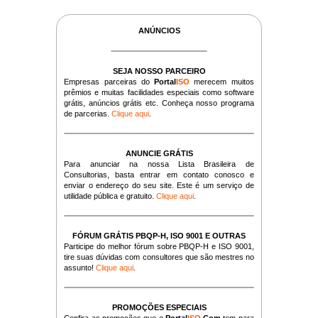
ANÚNCIOS
SEJA NOSSO PARCEIRO
Empresas parceiras do
Portal
ISO
merecem muitos
prêmios e muitas facilidades especiais como software
grátis, anúncios grátis etc. Conheça nosso programa
de parcerias.
Clique aqui
.
ANUNCIE GRÁTIS
Para anunciar na nossa Lista Brasileira de
Consultorias, basta entrar em contato conosco e
enviar o endereço do seu site. Este é um serviço de
utilidade pública e gratuito.
Clique aqui
.
FÓRUM GRÁTIS PBQP-H, ISO 9001 E OUTRAS
Participe do melhor fórum sobre PBQP-H e ISO 9001,
tire suas dúvidas com consultores que são mestres no
assunto!
Clique aqui
.
PROMOÇÕES ESPECIAIS
Confira as promoções que o
Portal
ISO
.Com
tem para