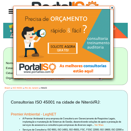
Anúncio
LISTA BRASILEIRA DE CONSULTORIAS
ISO 45001
Norma:
ISO 45001
Estado:
Rio de Janeiro (19)
Cidade:
Niterói/RJ (2)
Organização:
Selecione uma Organização
Brasil
»
ISO 45001
»
Rio de Janeiro
» Niterói
Consultorias ISO 45001 na cidade de Niterói/RJ:
Premier Ambiental - LegNET
A Premier Ambiental é uma empresa de Consultoria em Gerenciamento de Requisitos Legais,
implantação e manutenção de Sistemas de Gestão, desenvolvendo soluções de apoio e prestação de
serviços de assessoria e consultoria para empresas de diversos segm...
Ver Mais
Serviços de Consultoria: ISO 9001, ISO 14001, ISO 45001, FSC, FSSC 22000, ISO 19600, ISO 22000 e