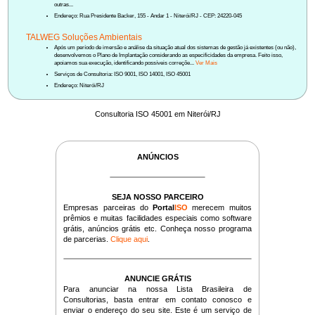
outras...
Endereço: Rua Presidente Backer, 155 - Andar 1 - Niterói/RJ - CEP: 24220-045
TALWEG Soluções Ambientais
Após um período de imersão e análise da situação atual dos sistemas de gestão já existentes (ou não),
desenvolvemos o Plano de Implantação considerando as especificidades da empresa. Feito isso,
apoiamos sua execução, identificando possíveis correçõe...
Ver Mais
Serviços de Consultoria: ISO 9001, ISO 14001, ISO 45001
Endereço: Niterói/RJ
Consultoria ISO 45001 em Niterói/RJ
ANÚNCIOS
SEJA NOSSO PARCEIRO
Empresas parceiras do
Portal
ISO
merecem muitos
prêmios e muitas facilidades especiais como software
grátis, anúncios grátis etc. Conheça nosso programa
de parcerias.
Clique aqui
.
ANUNCIE GRÁTIS
Para anunciar na nossa Lista Brasileira de
Consultorias, basta entrar em contato conosco e
enviar o endereço do seu site. Este é um serviço de