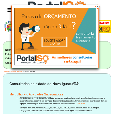
Anúncio
LISTA BRASILEIRA DE CONSULTORIAS
Norma:
Selecionar Norma
Estado:
Rio de Janeiro (39)
Cidade:
Nova Iguaçu/RJ (1)
Organização:
Selecione uma Organização
Brasil
»
Rio de Janeiro
» Nova Iguaçu
Consultorias na cidade de Nova Iguaçu/RJ:
Mergulho Pro Atividades Subaquáticas
A MERGULHO PRO CONSULTORIA é uma empresa brasileira que traz soluções eficazes, com a
maior eficiência possível em serviços do segmento subaquático, fluvial, marítimo e ambiental. Temos
equipes formadas por profissionais de alto nível de conhecimento...
Ver Mais
Serviços de Consultoria: ISO 9001, ISO 14001, ISO 45001, Busca de Estruturas e Salvatagem,
Dragagem e Aterramentos, Emissários Submarinos, Filmagem com Drone e outras...