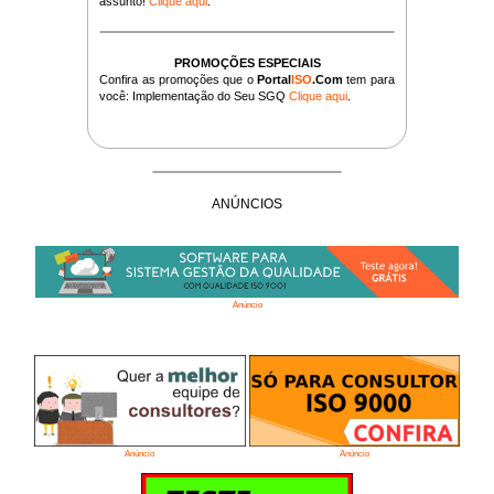
assunto!
Clique aqui
.
PROMOÇÕES ESPECIAIS
Confira as promoções que o
Portal
ISO
.Com
tem para
você: Implementação do Seu SGQ
Clique aqui
.
ANÚNCIOS
Anúncio
Anúncio
Anúncio