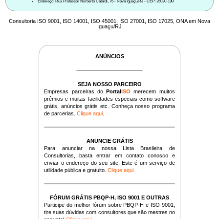
Endereço: Rua Professor Norberto Cataldi, 76 - Nova Iguaçu/RJ - CEP: 26030-190
Consultoria ISO 9001, ISO 14001, ISO 45001, ISO 27001, ISO 17025, ONA em Nova
Iguaçu/RJ
ANÚNCIOS
SEJA NOSSO PARCEIRO
Empresas parceiras do
Portal
ISO
merecem muitos
prêmios e muitas facilidades especiais como software
grátis, anúncios grátis etc. Conheça nosso programa
de parcerias.
Clique aqui
.
ANUNCIE GRÁTIS
Para anunciar na nossa Lista Brasileira de
Consultorias, basta entrar em contato conosco e
enviar o endereço do seu site. Este é um serviço de
utilidade pública e gratuito.
Clique aqui
.
FÓRUM GRÁTIS PBQP-H, ISO 9001 E OUTRAS
Participe do melhor fórum sobre PBQP-H e ISO 9001,
tire suas dúvidas com consultores que são mestres no