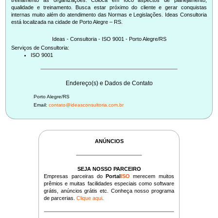
treinamento às organizações. Coloca em foco aspectos de planejamento,
qualidade e treinamento. Busca estar próximo do cliente e gerar conquistas
internas muito além do atendimento das Normas e Legislações. Ideas Consultoria
Ideas - Consultoria - ISO 9001 - Porto Alegre/RS
Serviços de Consultoria:
ISO 9001
Endereço(s) e Dados de Contato
Porto Alegre/RS
Email:
contato@ideasconsultoria.com.br
ANÚNCIOS
SEJA NOSSO PARCEIRO
Empresas parceiras do
Portal
ISO
merecem muitos
prêmios e muitas facilidades especiais como software
grátis, anúncios grátis etc. Conheça nosso programa
de parcerias.
Clique aqui
.