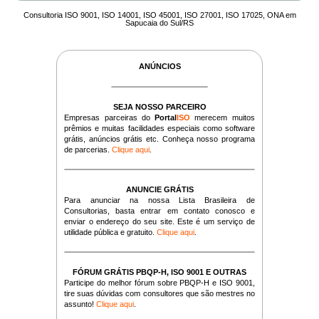
Consultoria ISO 9001, ISO 14001, ISO 45001, ISO 27001, ISO 17025, ONA em
Sapucaia do Sul/RS
ANÚNCIOS
SEJA NOSSO PARCEIRO
Empresas parceiras do
Portal
ISO
merecem muitos
prêmios e muitas facilidades especiais como software
grátis, anúncios grátis etc. Conheça nosso programa
de parcerias.
Clique aqui
.
ANUNCIE GRÁTIS
Para anunciar na nossa Lista Brasileira de
Consultorias, basta entrar em contato conosco e
enviar o endereço do seu site. Este é um serviço de
utilidade pública e gratuito.
Clique aqui
.
FÓRUM GRÁTIS PBQP-H, ISO 9001 E OUTRAS
Participe do melhor fórum sobre PBQP-H e ISO 9001,
tire suas dúvidas com consultores que são mestres no
assunto!
Clique aqui
.