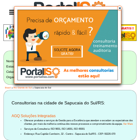
Anúncio
LISTA BRASILEIRA DE CONSULTORIAS
Norma:
Selecionar Norma
Estado:
Rio Grande do Sul (34)
Cidade:
Sapucaia do Sul/RS (1)
Organização:
Selecione uma Organização
Brasil
»
Rio Grande do Sul
» Sapucaia do Sul
Consultorias na cidade de Sapucaia do Sul/RS:
AGQ Soluções Integradas
Oferecer produtos e serviços de Gestão para a Excelência que atendam e excedam as expectativas dos
clientes, por meio da melhoria contínua dos nossos processos e comprometimento da equipe.
Ver Mais
Serviços de Consultoria: ISO 9001, ISO 14001, ISO 45001
Endereço: Rua Capitão Camboim, 32 - Centro - Sapucaia do Sul/RS - CEP: 93220-070