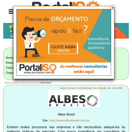
Anúncio
LISTA BRASILEIRA DE CONSULTORIAS
Norma:
Selecionar Norma
Estado:
Santa Catarina (36)
Cidade:
Joinville/SC (10)
Organização:
Albes Brasil - Joinville/SC
Brasil
»
Santa Catarina
»
Joinville
» Albes Brasil
Veja outras consultorias na cidade de Joinville
Albes Brasil
Site:
http://www.albesbrasil.com.br/
Existem muitos processos nas empresas e são necessários adequá-los às
melhores práticas de mercado. Com nossa experiência em consultoria de