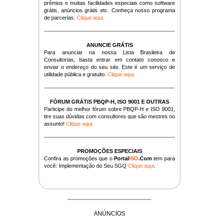
prêmios e muitas facilidades especiais como software
grátis, anúncios grátis etc. Conheça nosso programa
de parcerias.
Clique aqui
.
ANUNCIE GRÁTIS
Para anunciar na nossa Lista Brasileira de
Consultorias, basta entrar em contato conosco e
enviar o endereço do seu site. Este é um serviço de
utilidade pública e gratuito.
Clique aqui
.
FÓRUM GRÁTIS PBQP-H, ISO 9001 E OUTRAS
Participe do melhor fórum sobre PBQP-H e ISO 9001,
tire suas dúvidas com consultores que são mestres no
assunto!
Clique aqui
.
PROMOÇÕES ESPECIAIS
Confira as promoções que o
Portal
ISO
.Com
tem para
você: Implementação do Seu SGQ
Clique aqui
.
ANÚNCIOS