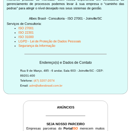
gerenciamento de processos podemos levar à sua empresa o “caminho das
Albes Brasil - Consultoria - ISO 27001 - Joinville/SC
Serviços de Consultoria:
ISO 27001
ISO 22301
ISO 31000
LGPD - Lei de Proteção de Dados Pessoais
Segurança da Informação
Endereço(s) e Dados de Contato
Rua 9 de Março, 485 - 6 andar, Sala 603 - Joinville/SC - CEP:
89201-400
Telefone:
(47) 3207-2074
Email:
adm@albesbrasil.com.br
ANÚNCIOS
SEJA NOSSO PARCEIRO
Empresas parceiras do
Portal
ISO
merecem muitos