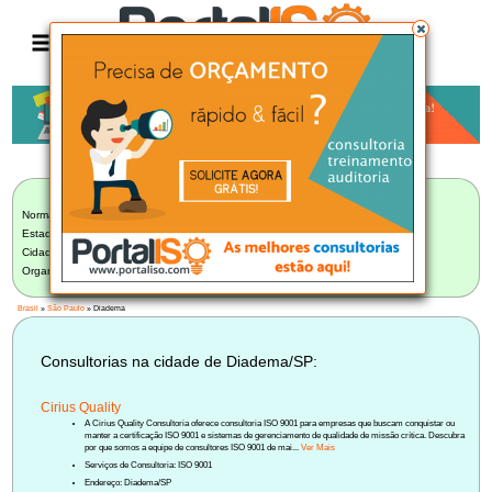
Anúncio
LISTA BRASILEIRA DE CONSULTORIAS
Norma:
Selecionar Norma
Estado:
São Paulo (242)
Cidade:
Diadema/SP (3)
Organização:
Selecione uma Organização
Brasil
»
São Paulo
» Diadema
Consultorias na cidade de Diadema/SP:
Cirius Quality
A Cirius Quality Consultoria oferece consultoria ISO 9001 para empresas que buscam conquistar ou
manter a certificação ISO 9001 e sistemas de gerenciamento de qualidade de missão crítica. Descubra
por que somos a equipe de consultores ISO 9001 de mai...
Ver Mais
Serviços de Consultoria: ISO 9001
Endereço: Diadema/SP