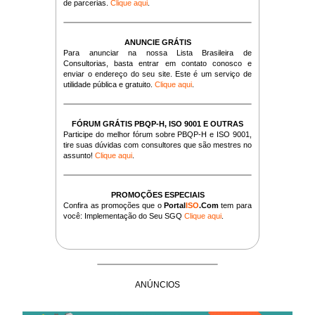
de parcerias.
Clique aqui
.
ANUNCIE GRÁTIS
Para anunciar na nossa Lista Brasileira de
Consultorias, basta entrar em contato conosco e
enviar o endereço do seu site. Este é um serviço de
utilidade pública e gratuito.
Clique aqui
.
FÓRUM GRÁTIS PBQP-H, ISO 9001 E OUTRAS
Participe do melhor fórum sobre PBQP-H e ISO 9001,
tire suas dúvidas com consultores que são mestres no
assunto!
Clique aqui
.
PROMOÇÕES ESPECIAIS
Confira as promoções que o
Portal
ISO
.Com
tem para
você: Implementação do Seu SGQ
Clique aqui
.
ANÚNCIOS