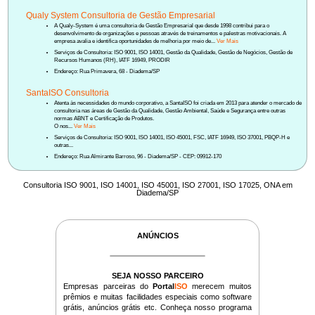
Qualy System Consultoria de Gestão Empresarial
A Qualy-System é uma consultoria de Gestão Empresarial que desde 1998 contribui para o
desenvolvimento de organizações e pessoas através de treinamentos e palestras motivacionais. A
empresa avalia e identifica oportunidades de melhoria por meio de...
Ver Mais
Serviços de Consultoria: ISO 9001, ISO 14001, Gestão da Qualidade, Gestão de Negócios, Gestão de
Recursos Humanos (RH), IATF 16949, PRODIR
Endereço: Rua Primavera, 68 - Diadema/SP
SantaISO Consultoria
Atenta às necessidades do mundo corporativo, a SantaISO foi criada em 2013 para atender o mercado de
consultoria nas áreas de Gestão da Qualidade, Gestão Ambiental, Saúde e Segurança entre outras
normas ABNT e Certificação de Produtos.
O nos...
Ver Mais
Serviços de Consultoria: ISO 9001, ISO 14001, ISO 45001, FSC, IATF 16949, ISO 37001, PBQP-H e
outras...
Endereço: Rua Almirante Barroso, 96 - Diadema/SP - CEP: 09912-170
Consultoria ISO 9001, ISO 14001, ISO 45001, ISO 27001, ISO 17025, ONA em
Diadema/SP
ANÚNCIOS
SEJA NOSSO PARCEIRO
Empresas parceiras do
Portal
ISO
merecem muitos
prêmios e muitas facilidades especiais como software
grátis, anúncios grátis etc. Conheça nosso programa