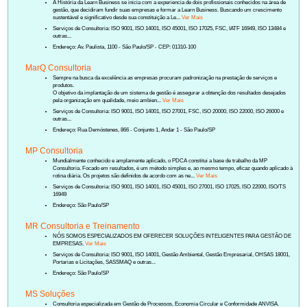
A História da Learn Business se inicia com a experiencia de dois profissionais conhecidos na área de
gestão, que decidiram fundir suas empresas e formar a Learn Business. Buscando um crescimento
sustentável e significativo desde sua constituição a Le...
Ver Mais
Serviços de Consultoria: ISO 9001, ISO 14001, ISO 45001, ISO 17025, FSC, IATF 16949, ISO 13484 e
outras...
Endereço: Av. Paulista, 1100 - São Paulo/SP - CEP: 01310-100
MarQ Consultoria
Sempre na busca da excelência as empresas procuram padronização na prestação de serviços e
produtos.
O objetivo da implantação de um sistema de gestão é assegurar a obtenção dos resultados desejados
pela organização em qualidade, meio ambien...
Ver Mais
Serviços de Consultoria: ISO 9001, ISO 14001, ISO 27001, FSC, ISO 20000, ISO 22000, ISO 26000 e
outras...
Endereço: Rua Demóstenes, 866 - Conjunto 1, Andar 1 - São Paulo/SP
MP Consultoria
Mundialmente conhecido e amplamente aplicado, o PDCA constitui a base de trabalho da MP
Consultoria. Focado em resultados, é um método simples e, ao mesmo tempo, eficaz quando aplicado à
rotina diária. Os projetos são definidos de acordo com as ne...
Ver Mais
Serviços de Consultoria: ISO 9001, ISO 14001, ISO 45001, ISO 27001, ISO 17025, ISO 22000, ISO/TS
16949
Endereço: São Paulo/SP
MR Consultoria e Treinamento
NÓS SOMOS ESPECIALIZADOS EM OFERECER SOLUÇÕES INTELIGENTES PARA GESTÃO DE
EMPRESAS.
Ver Mais
Serviços de Consultoria: ISO 9001, ISO 14001, Gestão Ambiental, Gestão Empresarial, OHSAS 18001,
Portarias e Licitações, SASSMAQ e outras...
Endereço: São Paulo/SP
MS Soluções
Consultoria especializada em Gestão de Processos, Economia Circular e Conformidade ANVISA.