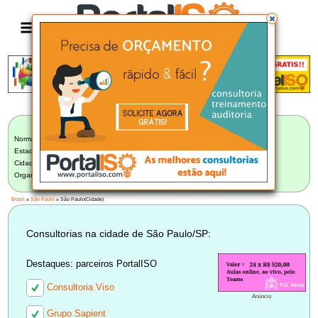
Anúncio
LISTA BRASILEIRA DE CONSULTORIAS
Norma:
Selecionar Norma
Estado:
São Paulo (242)
Cidade:
São Paulo/SP (94)
Organização:
Selecione uma Organização
Brasil
»
São Paulo
» São Paulo(Cidade)
Consultorias na cidade de São Paulo/SP:
Destaques: parceiros PortalISO
Consultoria Viso
Anúncio
Grupo Sapient