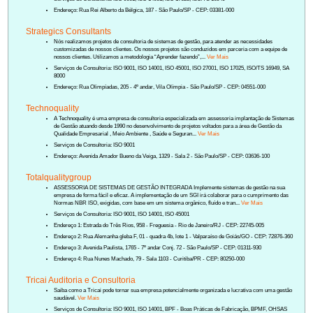
Endereço: Rua Rei Alberto da Bélgica, 187 - São Paulo/SP - CEP: 03381-000
Strategics Consultants
Nós realizamos projetos de consultoria de sistemas de gestão, para atender as necessidades
customizadas de nossos clientes. Os nossos projetos são conduzidos em parceria com a equipe de
nossos clientes. Utilizamos a metodologia “Aprender fazendo”,...
Ver Mais
Serviços de Consultoria: ISO 9001, ISO 14001, ISO 45001, ISO 27001, ISO 17025, ISO/TS 16949, SA
8000
Endereço: Rua Olimpíadas, 205 - 4º andar, Vila Olímpia - São Paulo/SP - CEP: 04551-000
Technoquality
A Technoquality é uma empresa de consultoria especializada em assessoria implantação de Sistemas
de Gestão atuando desde 1990 no desenvolvimento de projetos voltados para a área de Gestão da
Qualidade Empresarial , Meio Ambiente , Saúde e Seguran...
Ver Mais
Serviços de Consultoria: ISO 9001
Endereço: Avenida Amador Bueno da Veiga, 1329 - Sala 2 - São Paulo/SP - CEP: 03636-100
Totalqualitygroup
ASSESSORIA DE SISTEMAS DE GESTÃO INTEGRADA Implemente sistemas de gestão na sua
empresa de forma fácil e eficaz. A implementação de um SGI irá colaborar para o cumprimento das
Normas NBR ISO, exigidas, com base em um sistema orgânico, fluído e tran...
Ver Mais
Serviços de Consultoria: ISO 9001, ISO 14001, ISO 45001
Endereço 1: Estrada do Três Rios, 958 - Freguesia - Rio de Janeiro/RJ - CEP: 22745-005
Endereço 2: Rua Alemanha gleba F, 01 - quadra 4b, lote 1 - Valparaíso de Goiás/GO - CEP: 72876-360
Endereço 3: Avenida Paulista, 1765 - 7º andar Conj. 72 - São Paulo/SP - CEP: 01311-930
Endereço 4: Rua Nunes Machado, 79 - Sala 1103 - Curitiba/PR - CEP: 80250-000
Tricai Auditoria e Consultoria
Saiba como a Tricai pode tornar sua empresa potencialmente organizada e lucrativa com uma gestão
saudável.
Ver Mais
Serviços de Consultoria: ISO 9001, ISO 14001, BPF - Boas Práticas de Fabricação, BPMF, OHSAS