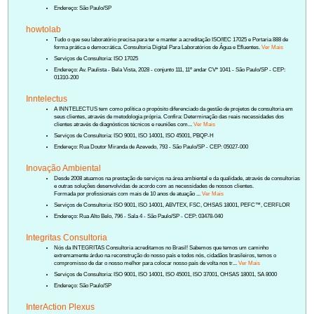
Endereço: São Paulo/SP
howtolab
Tudo o que seu laboratório precisa para ter e manter a acreditação ISO/IEC 17025 e Portaria 888 de
forma prática e democrática. Consultoria Digital Para Laboratórios de Água e Efluentes.
Ver Mais
Serviços de Consultoria: ISO 17025
Endereço: Av. Paulista - Bela Vista, 2028 - conjunto 111, 11º andar CV* 1041 - São Paulo/SP - CEP:
01310-200
Inntelectus
A INNTELECTUS tem como política o propósito diferenciado da gestão de projetos de consultoria em
seus clientes, através de metodologia própria. Confira: Determinação das reais necessidades dos
clientes através de diagnósticos técnicos e reuniões com...
Ver Mais
Serviços de Consultoria: ISO 9001, ISO 14001, ISO 45001, PBQP-H
Endereço: Rua Doutor Miranda de Azevedo, 793 - São Paulo/SP - CEP: 05027-000
Inovação Ambiental
Desde 2008 atuamos na prestação de serviços na área ambiental e da qualidade, através de consultorias
e outras soluções desenvolvidas de acordo com as necessidades de nossos clientes.
Formada por profissionais com mais de 10 anos de atuação ...
Ver Mais
Serviços de Consultoria: ISO 9001, ISO 14001, ABVTEX, FSC, OHSAS 18001, PEFC™, CERFLOR
Endereço: Rua Alto Belo, 796 - Sala 4 - São Paulo/SP - CEP: 03478-040
Integritas Consultoria
Nós da INTEGRITAS Consultoria acreditamos no Brasil! Sabemos que temos um caminho
extremamente árduo na reconstrução do nosso país e todos nós, cidadãos brasileiros, temos o
compromisso de dar o nosso melhor para colocar nosso país de volta nos tr...
Ver Mais
Serviços de Consultoria: ISO 9001, ISO 14001, ISO 45001, ISO 37001, OHSAS 18001, SA 8000
Endereço: São Paulo/SP
InterAction Plexus