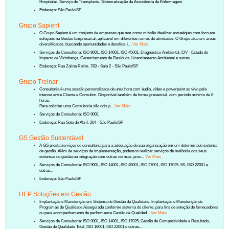
Hospitalar, Serviço de Transplante, Sistematização da Assistência de Enfermagem
Endereço: São Paulo/SP
Grupo Sapient
O Grupo Sapient é um conjunto de empresas que tem como missão idealizar estratégias com foco em
soluções na Gestão Empresarial, aplicável em diferentes ramos de atividades. O Grupo atua em áreas
diversificadas, buscando oportunidades e desafios, i...
Ver Mais
Serviços de Consultoria: ISO 9001, ISO 14001, ISO 45001, Diagnóstico Ambiental, EIV - Estudo de
Impacto de Vizinhança, Gerenciamento de Resíduos, Licenciamento Ambiental e outras...
Endereço: Rua Zalina Rolim, 783 - Sala 2 - São Paulo/SP
Grupo Treinar
Consultoria é uma sessão personalizada de uma hora com áudio, vídeo e powerpoint ao vivo pela
internet entre Cliente e Consultor. Disponível também de forma presencial, com período mínimo de 8
horas.
Para solicitar uma Consultoria são dois p...
Ver Mais
Serviços de Consultoria: ISO 9001
Endereço: Rua Sete de Abril, 264 - São Paulo/SP
GS Gestão Sustentável
A GS presta serviços de consultoria para a adequação de sua organização em um determinado sistema
de gestão. Além de serviços de implementação, podemos realizar serviços de melhoria dos seus
sistemas de gestão ou integração com outras normas, proc...
Ver Mais
Serviços de Consultoria: ISO 9001, ISO 14001, ISO 45001, ISO 27001, ISO 17025, 5S, ISO 22001 e
outras...
Endereço: São Paulo/SP
HEP Soluções em Gestão
Implantação e Manutenção em Sistema de Gestão da Qualidade. Implantação e Manutenção de
Programas de Qualidade Assegurada conforme sistema do cliente, para fins de seleção de fornecedores
ou para acompanhamento de performance Gestão de Qualidad...
Ver Mais
Serviços de Consultoria: ISO 9001, ISO 14001, ISO 17025, Gestão de Competitividade e Resultado,
Gestão de Qualidade Total, ISO 16001, ISO 22001 e outras...