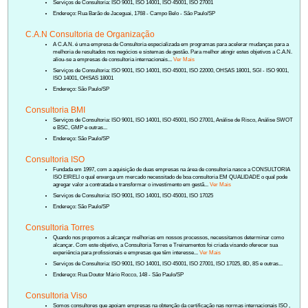
Serviços de Consultoria: ISO 9001, ISO 14001, ISO 45001, ISO 27001
Endereço: Rua Barão de Jaceguai, 1768 - Campo Belo - São Paulo/SP
C.A.N Consultoria de Organização
A C.A.N. é uma empresa de Consultoria especializada em programas para acelerar mudanças para a
melhoria de resultados nos negócios e sistemas de gestão. Para melhor atingir estes objetivos a C.A.N.
aliou-se a empresas de consultoria internacionais...
Ver Mais
Serviços de Consultoria: ISO 9001, ISO 14001, ISO 45001, ISO 22000, OHSAS 18001, SGI - ISO 9001,
ISO 14001, OHSAS 18001
Endereço: São Paulo/SP
Consultoria BMI
Serviços de Consultoria: ISO 9001, ISO 14001, ISO 45001, ISO 27001, Análise de Risco, Análise SWOT
e BSC, GMP e outras...
Endereço: São Paulo/SP
Consultoria ISO
Fundada em 1997, com a aquisição de duas empresas na área de consultoria nasce a CONSULTORIA
ISO EIRELI o qual enxerga um mercado necessitado de boa consultoria EM QUALIDADE o qual pode
agregar valor a contratada e transformar o investimento em gestã...
Ver Mais
Serviços de Consultoria: ISO 9001, ISO 14001, ISO 45001, ISO 17025
Endereço: São Paulo/SP
Consultoria Torres
Quando nos propomos a alcançar melhorias em nossos processos, necessitamos determinar como
alcançar. Com este objetivo, a Consultoria Torres e Treinamentos foi criada visando oferecer sua
experiência para profissionais e empresas que têm interesse...
Ver Mais
Serviços de Consultoria: ISO 9001, ISO 14001, ISO 45001, ISO 27001, ISO 17025, 8D, 8S e outras...
Endereço: Rua Doutor Mário Rocco, 148 - São Paulo/SP
Consultoria Viso
Somos consultores que apoiam empresas na obtenção da certificação nas normas internacionais ISO ,