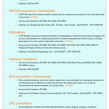
Endereço: São Paulo/SP
ORTUM Assessoria e Treinamento
A ORTUM quer levar sempre a melhor solução para as empresas que assessora e leva suas demandas
muito a sério.
Ver Mais
Serviços de Consultoria: ISO 9001, ISO 14001, ISO 45001
Endereço: Av. Marquês de São Vicente, 230 - 18 andar - Barra Funda - São Paulo/SP - CEP: 01139-000
PM Analysis
A PM Analysis assessora centenas de clientes na implantação ou melhoria do seu sistema de gestão. Os
serviços são baseados em programações prévias e exaustivo planejamento, de forma que a condução
dos projetos ocorra de maneira totalmente monitorada,...
Ver Mais
Serviços de Consultoria: ISO 9001, ISO 14001, ISO 45001, ISO 27001, ISO 17025, GMP, HACCP -
Análise de Perigos e Pontos Críticos de Controle e outras...
Endereço: Rua Barão de Itapetininga, 124 - São Paulo/SP - CEP: 01042-000
Premium Consultoria
Serviços de Consultoria: ISO 9001, ISO 14001, ISO 45001, ONA, Boas Práticas ANVISA, DSC 10000,
ISO 19600 e outras...
Endereço: São Paulo/SP
QLM concultoria e Treinamento
Esta consultoria pode ser parcial em tópicos específicos, muito solicitados em laboratórios de ensaios e
farmacêuticos para a definição do cálculo de incerteza de medição dos ensaios, ou revisão da
documentação de sistema de gestão, ou revisão da doc...
Ver Mais
Serviços de Consultoria: ISO 9001
Endereço: Rua Professor Gustavo Pires de Andrade, 130 - Vila Prudente - São Paulo/SP - CEP: 03140-
010
QSC Consultoria
As atividades de consultoria são altamente desafiadoras: prazos exíguos, situações complexas,