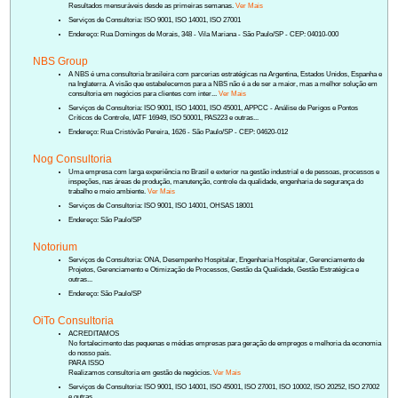
Resultados mensuráveis desde as primeiras semanas.
Ver Mais
Serviços de Consultoria: ISO 9001, ISO 14001, ISO 27001
Endereço: Rua Domingos de Morais, 348 - Vila Mariana - São Paulo/SP - CEP: 04010-000
NBS Group
A NBS é uma consultoria brasileira com parcerias estratégicas na Argentina, Estados Unidos, Espanha e
na Inglaterra. A visão que estabelecemos para a NBS não é a de ser a maior, mas a melhor solução em
consultoria em negócios para clientes com inter...
Ver Mais
Serviços de Consultoria: ISO 9001, ISO 14001, ISO 45001, APPCC - Análise de Perigos e Pontos
Críticos de Controle, IATF 16949, ISO 50001, PAS223 e outras...
Endereço: Rua Cristóvão Pereira, 1626 - São Paulo/SP - CEP: 04620-012
Nog Consultoria
Uma empresa com larga experiência no Brasil e exterior na gestão industrial e de pessoas, processos e
inspeções, nas áreas de produção, manutenção, controle da qualidade, engenharia de segurança do
trabalho e meio ambiente.
Ver Mais
Serviços de Consultoria: ISO 9001, ISO 14001, OHSAS 18001
Endereço: São Paulo/SP
Notorium
Serviços de Consultoria: ONA, Desempenho Hospitalar, Engenharia Hospitalar, Gerenciamento de
Projetos, Gerenciamento e Otimização de Processos, Gestão da Qualidade, Gestão Estratégica e
outras...
Endereço: São Paulo/SP
OiTo Consultoria
ACREDITAMOS
No fortalecimento das pequenas e médias empresas para geração de empregos e melhoria da economia
do nosso país.
PARA ISSO
Realizamos consultoria em gestão de negócios.
Ver Mais
Serviços de Consultoria: ISO 9001, ISO 14001, ISO 45001, ISO 27001, ISO 10002, ISO 20252, ISO 27002
e outras...