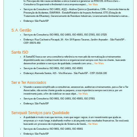
lo. Para que ele não cause acidentes a única maneira é gerenciar os RISCOS. A Risco Zero –
Consultoria Ocupacional e Ambiental é uma empresa especi...
Ver Mais
Serviços de Consultoria: ISO 14001, AQQ – Análise Química Quantitativa, CIPA - Comissão Interna de
Prevenção de Acidentes, EIA/RIMA - Estudo/Relatório de Impacto Ambiental, ETE (Estação de
Tratamento de Efluentes), Gerenciamento de Resíduos Industriais, Licenciamento Ambiental e outras...
Endereço: São Paulo/SP
S. A. Gestão
Serviços de Consultoria: ISO 9001, ISO 14001, ISO 45001, ISO 27001, ISO 17025
Endereço: Rua Cachoeira Poraquê, 34 - Km 19 Raposo Tavares, Jardim Arpoador - São Paulo/SP -
CEP: 05574-450
Santa ISO
A SantaISO busca ser uma consultoria referência no mercado de normatização e treinamentos
disponibilizando seu conhecimento técnico e organizacional sempre com foco no cliente , buscando
desenvolver produtos e serviços de qualidade, contando com uma ...
Ver Mais
Serviços de Consultoria: ISO 9001, ISO 14001, ISO 45001
Endereço: Alameda Santos, 415 - Vila Mariana - São Paulo/SP - CEP: 01418-100
Ser e Ter Associados
Visando o acesso simplificado a consultorias, assessorias, auditorias e treinamentos, para a Ser e Ter
Associados, não existe cliente grande ou pequeno, a sua importância sempre será única, por um
investimento justo, a fim de viabilizar os seus objet...
Ver Mais
Serviços de Consultoria: ISO 9001, ISO 14001, ISO 45001, ISO 27001
Endereço: São Paulo/SP
Servquali Serviços para Qualidade
A qualidade é muito mais que normas, mais que seguir regras, é um investimento que ajuda as
empresas a ir mais longe, trabalhando melhor e alcançando mais resultados financeiros. Se você está
buscando um processo de implantação de Sistema de Gestã...
Ver Mais
Serviços de Consultoria: ISO 9001, ISO 14001, ISO 45001
Endereço: São Paulo/SP