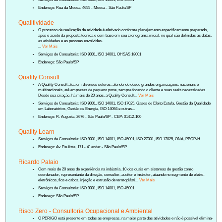
Endereço: Rua da Mooca, 4655 - Mooca - São Paulo/SP
Qualitividade
O processo de realização da atividade é efetivado conforme planejamento especificamente preparado,
após o aceite da proposta técnica e com base em seu cronograma inicial, no qual são definidas as datas,
as atividades e as pessoas envolvidas.
...
Ver Mais
Serviços de Consultoria: ISO 9001, ISO 14001, OHSAS 18001
Endereço: São Paulo/SP
Quality Consult
A Quality Consult atua em diversos setores, atendendo desde grandes organizações, nacionais e
multinacionais, até empresas de pequeno porte, sempre focando o cliente e suas reais necessidades.
Desde sua criação, há mais de 20 anos, a Quality Consult...
Ver Mais
Serviços de Consultoria: ISO 9001, ISO 14001, ISO 17025, Gases de Efeito Estufa, Gestão da Qualidade
em Laboratórios, Gestão de Energia, ISO 14064 e outras...
Endereço: R. Augusta, 2676 - São Paulo/SP - CEP: 01412-100
Quality Learn
Serviços de Consultoria: ISO 9001, ISO 14001, ISO 45001, ISO 27001, ISO 17025, ONA, PBQP-H
Endereço: Av. Paulista, 171 - 4° andar - São Paulo/SP
Ricardo Palaio
Com mais de 20 anos de experiência na indústria, 10 dos quais em sistemas de gestão como
coordenador, representante da direção, consultor, auditor e instrutor, atuando no segmento de eletro-
eletrônicos, fios e cabos, injeção e extrusão de termoplásti...
Ver Mais
Serviços de Consultoria: ISO 9001, ISO 14001, ISO 45001
Endereço: São Paulo/SP
Risco Zero - Consultoria Ocupacional e Ambiental
O PERIGO está presente em todas as empresas, na maior parte das atividades e não é possível elimina-