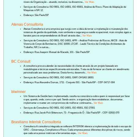
níveis da Organização – atuando, inclusive, na dissemina...
Ver Mais
Serviços de Consultoria: ISO 9001, ISO 14001, ISO 45001, Análise de Risco, Plano de Adaptação de
Máquinas à NR 12
Endereço: São Paulo/SP
Atenas Consultoria
Atenas Consultoria é uma empresa que surgiu com a ideia de tornar a implantação e manutenção dos
sistemas de gestão da qualidade, meio ambiente e segurança e saúde ocupacional, mais simples ágeis e
baratos para os empreendedores do Brasil através das...
Ver Mais
Serviços de Consultoria: ISO 9001, ISO 14001, APR – Análise Preliminar de Riscos, AVCB - Auto de
Vistoria do Corpo de Bombeiros, DSC 10000, LTCAT - Laudo Técnico de Condições Ambientais de
Trabalho, NR 1 e outras...
Endereço: Rua Joaquim Manuel de Macedo, 101 - São Paulo/SP
BC Consult
A consultoria procura atender às necessidades do cliente através de um projeto baseado em
metodologias e técnicas especificamente estruturadas. Trata-se de fornecer ao cliente um atendimento
personalizado aos seus problemas. Desta forma, desenvolv...
Ver Mais
Serviços de Consultoria: ISO 9001, ISO 14001, GMP, OHSAS 18001
Endereço: Rua Alexandre Dumas, 1711 - Conjunto 501 - São Paulo/SP - CEP: 04717-004
blwinner
Um Sistema de Gestão bem implementado, resulta na consciência sobre quem é responsável por fazer
o que, quando, onde, como e por quê. Sendo assim, a organização deve estabelecer, documentar,
implementar e manter um compromisso de melhorar continuame...
Ver Mais
Serviços de Consultoria: ISO 9001, ISO 14001, ISO 45001, ISO 27001
Endereço: Rua Jacob Pick Bittencourt, 73 - Freguesia do Ó - São Paulo/SP - CEP: 02910-070
Brasiliano Interisk Consultoria
Consultoria A consultoria integrada ao software INTERISK oferece a implementação de todo o escopo do
GRC – Governança, Compliance e Risco. Cada empresa possui diferentes disciplinas de riscos, sendo
que cada uma possui métricas e ferramentas espe...
Ver Mais