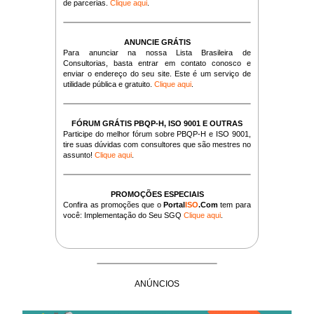
de parcerias.
Clique aqui
.
ANUNCIE GRÁTIS
Para anunciar na nossa Lista Brasileira de
Consultorias, basta entrar em contato conosco e
enviar o endereço do seu site. Este é um serviço de
utilidade pública e gratuito.
Clique aqui
.
FÓRUM GRÁTIS PBQP-H, ISO 9001 E OUTRAS
Participe do melhor fórum sobre PBQP-H e ISO 9001,
tire suas dúvidas com consultores que são mestres no
assunto!
Clique aqui
.
PROMOÇÕES ESPECIAIS
Confira as promoções que o
Portal
ISO
.Com
tem para
você: Implementação do Seu SGQ
Clique aqui
.
ANÚNCIOS