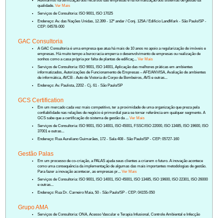
Auxiliamos na otimização dos recursos das empresas e na formalização dos sistemas de gestão da
qualidade.
Ver Mais
Serviços de Consultoria: ISO 9001, ISO 17025
Endereço: Av. das Nações Unidas, 12.399 - 12º andar / Conj. 125A / Edifício LandMark - São Paulo/SP -
CEP: 04578-000
GAC Consultoria
A GAC Consultoria é uma empresa que atua há mais de 10 anos no apoio a regularização de imóveis e
empresas. Há muito tempo a burocracia emperra o desenvolvimento de empresas ou realização de
sonhos como a casa própria por falta de plantas de edificaç...
Ver Mais
Serviços de Consultoria: ISO 9001, ISO 14001, Aplicação das melhores práticas em ambientes
informatizados, Autorizações de Funcionamento de Empresas – AFE/ANVISA, Avaliação de ambientes
de informática, AVCB - Auto de Vistoria do Corpo de Bombeiros, AVS e outras...
Endereço: Av. Paulista, 2202 - Cj. 61 - São Paulo/SP
GCS Certification
Em um mercado cada vez mais competitivo, ter a proximidade de uma organização que preza pela
confiabilidade nas relações de negócio é primordial para se tornar referência em qualquer segmento. A
GCS sabe que a certificação do sistema de gestão da ...
Ver Mais
Serviços de Consultoria: ISO 9001, ISO 14001, ISO 45001, FSSC/ISO 22000, ISO 13485, ISO 19600, ISO
37001 e outras...
Endereço: Rua Aureliano Guimarães, 172 - Sala 408 - São Paulo/SP - CEP: 05727-160
Gestão Palas
Em um processo de co-criação, a PALAS ajuda seus clientes a criarem o futuro. A inovação acontece
como uma consequência da implementação de algumas das mais importantes metodologias de gestão.
Para fazer a inovação acontecer, as empresas pr...
Ver Mais
Serviços de Consultoria: ISO 9001, ISO 14001, ISO 45001, ISO 13485, ISO 19600, ISO 22301, ISO 26000
e outras...
Endereço: Rua Dr. Carneiro Maia, 50 - São Paulo/SP - CEP: 04155-050
Grupo AMA
Serviços de Consultoria: ONA, Acesso Vascular e Terapia Infusional, Controle Ambiental e Infecção