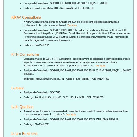
Serviços de Consultoria: ISO 9001, ISO 14001, OHSAS 18001, PBQP-H, SA 8000
Endereço: Rua Emílio Mallet, 314 - São Paulo/SP - CEP: 03320-000
KRAV Consultoria
A KRAV Consultoria Ambiental foi fundada em 2009 por sócios com experiência acumulada e
conhecimento de ponta na área ambiental.
Ver Mais
Serviços de Consultoria: ISO 14001, BONSUCRO - Padrão de Produção e Cadeia de Custódia, EAS -
Estudo Ambiental Simplificado, EIA/RIMA - Estudo/Relatório de Impacto Ambiental, Estudos Ambientais
– Preliminares à aprovação GRAPROHAB, Gestão e Gerenciamento Ambiental, MCE - Memorial de
Caracterização de Empreendimento e outras...
Endereço: São Paulo/SP
KTN Consultoria
Criada em março de 1987, a KTN Consultoria Tecnológica vem se dedicando a segmentos de mercado
específicos, relacionados com as modernas técnicas de planejamento e análise industrial e
organizacional, tendo como carro-chefe a implantação de Sistemas ...
Ver Mais
Serviços de Consultoria: ISO 9001, ISO 14001, ISO 27001, ISO 13485, OHSAS 18001, PBQP-H, SA 8000
e outras...
Endereço: Rua Dr. Braulio Gomes, 141 - Andar 6 - São Paulo/SP - CEP: 01047-020
Lamesp
Serviços de Consultoria: ISO 17025
Endereço: Rua Farjalla Koraicho, 46 - S. 01 - São Paulo/SP - CEP: 04193-020
Lato Qualitas
Aconselhamos, fornecemos modelos de documentos, treinamos etc. Porém, a parte operacional fica a
cargo dos colaboradores da organização.
Ver Mais
Serviços de Consultoria: ISO 9001, ISO 14001, ISO 45001, ISO 17025, IATF 16949, PBQP-H
Endereço: São Paulo/SP
Learn Business