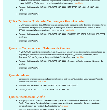
mudanças constantes nos cenários e exigência dos clientes na geração de resultados. Nascida em
março de 2003, a QSC é uma consultoria especializada em gerar...
Ver Mais
Serviços de Consultoria: ISO 9001, ISO 14001, ISO 45001, IATF 16949, ISO 16001, OHSAS 18001,
PBQP-H
Endereço: São Paulo/SP
QSP - Centro da Qualidade, Segurança e Produtividade
O QSP já auxiliou mais de 2.000 empresas de grande, médio e pequeno porte, dos mais diversos setores
de atividade, na implantação, certificação, manutenção e melhoria de Sistemas de Gestão. Mais de
100.000 pessoas já foram capacitadas com nossos trei...
Ver Mais
Serviços de Consultoria: ISO 9001, ISO 14001, ISO 45001, ISO 27001, ISO 17025, ISO 22000, ISO 50001
e outras...
Endereço: São Paulo/SP
Qualicon Consultoria em Sistemas de Gestão
A QUALICON, atuante no mercado há mais de 20 anos, é uma empresa de consultoria especializada na
implantação, assessoria e na manutenção de sistemas de gestão (Qualidade, Automotivo, Meio
Ambiente, Saúde e Segurança, Responsabilidade Social e Empresa...
Ver Mais
Serviços de Consultoria: ISO 9001, ISO 14001, ISO 45001, Sistema de Gestão Integrado, Sistemas de
Gestão
Endereço: São Paulo/SP
QualidadeMais
Somos uma empresa especializada para melhorar os padrões de Qualidade e Segurança da Paciente
nos serviços de saúde.
Ver Mais
Serviços de Consultoria: ISO 9001, ISO 14001, ISO 45001, DICQ, PALC
Endereço: Av. Paulista, 575 - São Paulo/SP - CEP: 01311-100
Qualis Sistemas de Gestão
Para proporcionar a melhoria continua de seus processos de consultoria, auditoria e treinamentos a
Qualis Sistemas de Gestão trabalha constantemente a unificação de conceitos de seus consultores,
garantindo assim um resultado 100% satisfatório.
Ver Mais
Serviços de Consultoria: ISO 9001, ISO 14001, ISO 45001