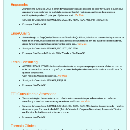
Engemetro
A Engemetro surgiu em 2010, a partir da vasta experiência de pessoas do setor ferroviário e automotivo
que atuavam em sistemas da qualidade, gestão ambiental, metrologia, auditorias de processo e
certificação de produto. O principal objetivo era auxi...
Ver Mais
Serviços de Consultoria: ISO 9001, ISO 14001, ISO 45001, ISO 17025, IATF 16949, IRIS
Endereço: São Paulo/SP
EngeQuality
A metodologia da EngeQuality Sistemas de Gestão da Qualidade, foi criada e desenvolvida para todos os
tipos de empresa, mas especialmente para aquelas que já possuem em seu quadro de colaboradores,
algum funcionário que tenha conhecimentos sobre ges...
Ver Mais
Serviços de Consultoria: ISO 9001, ISO 14001, ISO 45001
Endereço: Rua Serra de Botucatu, 660 - 7º andar - São Paulo/SP
Ferlin Consulting
A FERLIN CONSULTING foi criada visando atender as empresas que querem estar alinhadas com as
mais modernas ferramentas de gestão, mas que não dispõem de recursos financeiros semelhantes às
grandes corporações.
Com mais de 30 anos de experiên...
Ver Mais
Serviços de Consultoria: ISO 9001, PBQP-H
Endereço: São Paulo/SP
FFJ Consultoria e Assessoria
Temos estratégias, ferramentas e os conhecimentos necessários para desenvolver as melhores
soluções que atendam a uma vasta gama de necessidades.
Ver Mais
Serviços de Consultoria: ISO 9001, ISO 14001, ISO 45001, ISO 17025, Análise Ergonômica do Trabalho,
Assessoria para Renovação de AVCB (Auto de Vistoria do Corpo de Bombeiros), Assessoria Técnica
em Perícias Trabalhistas e Ambientais e outras...
Endereço: São Paulo/SP
Formato Clínico