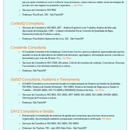
para as quais orientamos você a melhorar seus processos, cultura interna e adotar novas tecnologias de
acordo com seu negócio ou propósito corporativo. ...
Ver Mais
Serviços de Consultoria: ISO 9001
Endereço: Rua Brasil, 220 - São Paulo/SP
ControlQ Consultoria
Serviços de Consultoria: ISO 9001, AET - Análise Ergonômica do Trabalho, Análise de Mercado,
Aprovação de Instalações, CAR – Cadastro Ambiental Rural, Controle da Qualidade da Água,
Desenvolvimento de Produtos e outras...
Endereço: Rua Antônio Aparecido de Lima, 125 - São Paulo/SP
Covalente Consultoria
A Covalente Consultoria foi fundada por Carla Ivone Carraro, química industrial, apaixonada pelo que faz,
atuando na área de laboratórios da indústria de alimentos, agronegócio, alimentação animal, cosmética e
farmacêutica por mais de 30 anos. O n...
Ver Mais
Serviços de Consultoria: ISO 17025, Alimentos, Cálculo de incerteza de medição, Cosméticos, Dioxinas,
Farmacêutica, Ferramentas estatísticas e outras...
Endereço: São Paulo/SP
DaISO Consultoria, Auditoria e Treinamento
A DaISO Consultoria é uma empresa focada na implementação de Sistema de Gestão da Qualidade -
ISO 9001, Sistema de Gestão Ambiental - ISO 14001, Sistema de Gestão de Segurança e Saúde no
Trabalho - OHSAS 18001, ISO TS 16949 e SASSMAQ (Sistema de Aval...
Ver Mais
Serviços de Consultoria: ISO 9001, ISO 14001, IATF 16949, ISO 10002, ISO 13485, OHSAS 18001,
Otimização de Processos e outras...
Endereço: São Paulo/SP
DAYZ Consultoria e Gestão
Estruturação e manutenção de sistemas de gestão para empresas que precisam de processos
organizados, documentação auditável e preparação consistente para certificação.
Ver Mais
Serviços de Consultoria: ISO 9001, ISO 14001, ISO 45001
Endereço: Av. Paulista, 726 - sala 1202, Bela Vista - São Paulo/SP