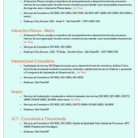
A Interaction Plexus ressalta a importância do acompanhamento e desenvolvimento dos processos
internos de sua organização, focando nossas consultorias para atender suas necessidades empresariais.
Ao longo dos anos, a Interaction Plexus desen...
Ver Mais
Serviços de Consultoria: ISO 9001, ISO 14001, ISO 27001, AS 9100, IATF 16949, ISO 22000, ISO 31000 e
outras...
Endereço: Rua Arizona, 1422 - Andar 9 - São Paulo/SP - CEP: 04567-003
Interaction Plexus - Matriz
A Interaction Plexus ressalta a importância do acompanhamento e desenvolvimento dos processos
internos de sua organização, focando nossas consultorias para atender suas necessidades empresariais.
Ver Mais
Serviços de Consultoria: ISO 9001, ISO 14001
Endereço: Rua Arizona,, 1422 - 9º Andar - Brooklin Novo - São Paulo/SP - CEP: 04567-003
Internacional Consultores
Implantação de normas ISO Etapas principais para o desenvolvimento da consultoria: Análise Crítica
Inicial da documentação existente na empresa, avaliando o atendimento da norma; Elaborar e apresentar
o Cronograma de Implantação do Sistema de Ge...
Ver Mais
Serviços de Consultoria: ISO 9001, ISO 14001, ISO 45001
Endereço: São Paulo/SP
Isopex
Serviços de implantação, manutenção e melhoria baseados nas normas ISO 9001, ISO 14001, ISO/TS
16949, OHSAS 18001, SA 8000, entre outras.
Ver Mais
Serviços de Consultoria: ISO 9001, ISO 14001, ISO/TS 16949, OHSAS 18001, SA 8000
Endereço: São Paulo/SP
JCT - Consultoria e Treinamento
Serviços de Consultoria: ISO 9001, ISO 14001, Gestão da Qualidade Total, Gestão de Processos, IATF
16949, Planejamento Estratégico
Endereço: São Paulo/SP