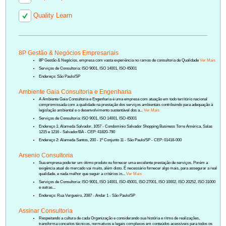
Quality Learn
8P Gestão & Negócios Empresariais
8P Gestão & Negócios, empresa com vasta experiência no ramos de consultoria de Qualidade
Ver Mais
Serviços de Consultoria: ISO 9001, ISO 14001, ISO 45001
Endereço: São Paulo/SP
Ambiente Gaia Consultoria e Engenharia
A Ambiente Gaia Consultoria e Engenharia é uma empresa com atuação em todo território nacional
compromissada com a qualidade na prestação dos serviços ambientais contribuindo para adequação à
legislação ambiental e o desenvolvimento sustentável dos a...
Ver Mais
Serviços de Consultoria: ISO 9001, ISO 14001, ISO 45001
Endereço 1: Alameda Salvador, 1057 - Condomínio Salvador Shopping Business Torre América, Salas
1215 e 1216 - Salvador/BA - CEP: 41820-790
Endereço 2: Alameda Santos, 200 - 1º Conjunto 11 - São Paulo/SP - CEP: 01418-000
Arsenio Consultoria
Sua empresa pode ter um ótimo produto ou fornecer uma excelente prestação de serviços. Porém a
exigência atual do mercado vai muito, além disto. É necessário fornecer algo mais, para assegurar a real
qualidade, e nada melhor que seguir a critérios in...
Ver Mais
Serviços de Consultoria: ISO 9001, ISO 14001, ISO 45001, ISO 27001, ISO 10002, ISO 20252, ISO 31000
e outras...
Endereço: Rua Vergueiro, 2087 - Andar 1 - São Paulo/SP
Assinar Consultoria
Respeitando a cultura de cada Organização e considerando sua história e ritmo de realizações,
transforma conceitos técnicos, normativos e legais complexos em conteúdos acessíveis para todos os