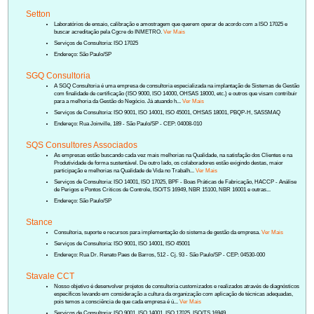
Setton
Laboratórios de ensaio, calibração e amostragem que querem operar de acordo com a ISO 17025 e
buscar acreditação pela Cgcre do INMETRO.
Ver Mais
Serviços de Consultoria: ISO 17025
Endereço: São Paulo/SP
SGQ Consultoria
A SGQ Consultoria é uma empresa de consultoria especializada na implantação de Sistemas de Gestão
com finalidade de certificação (ISO 9000, ISO 14000, OHSAS 18000, etc.) e outros que visam contribuir
para a melhoria da Gestão do Negócio. Já atuando h...
Ver Mais
Serviços de Consultoria: ISO 9001, ISO 14001, ISO 45001, OHSAS 18001, PBQP-H, SASSMAQ
Endereço: Rua Joinville, 189 - São Paulo/SP - CEP: 04008-010
SQS Consultores Associados
As empresas estão buscando cada vez mais melhorias na Qualidade, na satisfação dos Clientes e na
Produtividade de forma sustentável. De outro lado, os colaboradores estão exigindo destas, maior
participação e melhorias na Qualidade de Vida no Trabalh...
Ver Mais
Serviços de Consultoria: ISO 14001, ISO 17025, BPF - Boas Práticas de Fabricação, HACCP - Análise
de Perigos e Pontos Críticos de Controle, ISO/TS 16949, NBR 15100, NBR 16001 e outras...
Endereço: São Paulo/SP
Stance
Consultoria, suporte e recursos para implementação do sistema de gestão da empresa.
Ver Mais
Serviços de Consultoria: ISO 9001, ISO 14001, ISO 45001
Endereço: Rua Dr. Renato Paes de Barros, 512 - Cj. 93 - São Paulo/SP - CEP: 04530-000
Stavale CCT
Nosso objetivo é desenvolver projetos de consultoria customizados e realizados através de diagnósticos
específicos levando em consideração a cultura da organização com aplicação de técnicas adequadas,
pois temos a consciência de que cada empresa é ú...
Ver Mais
Serviços de Consultoria: ISO 9001, ISO 14001, ISO 17025, ISO/TS 16949