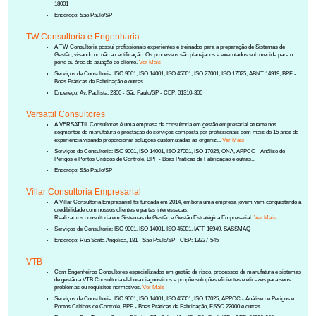
18001
Endereço: São Paulo/SP
TW Consultoria e Engenharia
A TW Consultoria possui profissionais experientes e treinados para a preparação de Sistemas de
Gestão, visando ou não a certificação. Os processos são planejados e executados sob medida para o
porte ou área de atuação do cliente.
Ver Mais
Serviços de Consultoria: ISO 9001, ISO 14001, ISO 45001, ISO 27001, ISO 17025, ABNT 14919, BPF -
Boas Práticas de Fabricação e outras...
Endereço: Av. Paulista, 2300 - São Paulo/SP - CEP: 01310-300
Versattil Consultores
A VERSATTIL Consultores é uma empresa de consultoria em gestão empresarial atuante nos
segmentos de manufatura e prestação de serviços composta por profissionais com mais de 15 anos de
experiência visando proporcionar soluções customizadas as organiz...
Ver Mais
Serviços de Consultoria: ISO 9001, ISO 14001, ISO 27001, ISO 17025, ONA, APPCC - Análise de
Perigos e Pontos Críticos de Controle, BPF - Boas Práticas de Fabricação e outras...
Endereço: São Paulo/SP
Villar Consultoria Empresarial
A Villar Consultoria Empresarial foi fundada em 2014, embora uma empresa jovem vem conquistando a
credibilidade com nossos clientes e partes interessadas.
Realizamos consultoria em Sistemas de Gestão e Gestão Estratégica Empresarial.
Ver Mais
Serviços de Consultoria: ISO 9001, ISO 14001, ISO 45001, IATF 16949, SASSMAQ
Endereço: Rua Santa Angélica, 181 - São Paulo/SP - CEP: 13327-545
VTB
Com Engenheiros Consultores especializados em gestão de risco, processos de manufatura e sistemas
de gestão a VTB Consultoria elabora diagnósticos e propõe soluções eficientes e eficazes para seus
problemas ou requisitos normativos.
Ver Mais
Serviços de Consultoria: ISO 9001, ISO 14001, ISO 45001, ISO 17025, APPCC - Análise de Perigos e
Pontos Críticos de Controle, BPF - Boas Práticas de Fabricação, FSSC 22000 e outras...