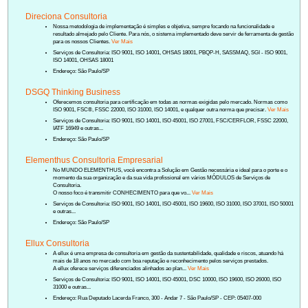
Direciona Consultoria
Nossa metodologia de implementação é simples e objetiva, sempre focando na funcionalidade e
resultado almejado pelo Cliente. Para nós, o sistema implementado deve servir de ferramenta de gestão
para os nossos Clientes.
Ver Mais
Serviços de Consultoria: ISO 9001, ISO 14001, OHSAS 18001, PBQP-H, SASSMAQ, SGI - ISO 9001,
ISO 14001, OHSAS 18001
Endereço: São Paulo/SP
DSGQ Thinking Business
Oferecemos consultoria para certificação em todas as normas exigidas pelo mercado. Normas como
ISO 9001, FSC®, FSSC 22000, ISO 31000, ISO 14001, e qualquer outra norma que precisar.
Ver Mais
Serviços de Consultoria: ISO 9001, ISO 14001, ISO 45001, ISO 27001, FSC/CERFLOR, FSSC 22000,
IATF 16949 e outras...
Endereço: São Paulo/SP
Elementhus Consultoria Empresarial
No MUNDO ELEMENTHUS, você encontra a Solução em Gestão necessária e ideal para o porte e o
momento da sua organização e da sua vida profissional em vários MÓDULOS de Serviços de
Consultoria.
O nosso foco é transmitir CONHECIMENTO para que vo...
Ver Mais
Serviços de Consultoria: ISO 9001, ISO 14001, ISO 45001, ISO 19600, ISO 31000, ISO 37001, ISO 50001
e outras...
Endereço: São Paulo/SP
Ellux Consultoria
A ellux é uma empresa de consultoria em gestão da sustentabilidade, qualidade e riscos, atuando há
mais de 18 anos no mercado com boa reputação e reconhecimento pelos serviços prestados.
A ellux oferece serviços diferenciados alinhados ao plan...
Ver Mais
Serviços de Consultoria: ISO 9001, ISO 14001, ISO 45001, DSC 10000, ISO 19600, ISO 26000, ISO
31000 e outras...
Endereço: Rua Deputado Lacerda Franco, 300 - Andar 7 - São Paulo/SP - CEP: 05407-000