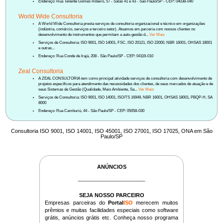
Endereço: Rua Tenente Gomes Ribeiro, 57 - Salas 41 e 43 - São Paulo/SP - CEP: 04038-040
World Wide Consultoria
A World Wide Consultoria presta serviços de consultoria organizacional e técnico em organizações
(indústria, comércio, serviços e terceiro setor). Atuamos em parceria com nossos clientes no
desenvolvimento de instrumentos que permitam a auto-gestão d...
Ver Mais
Serviços de Consultoria: ISO 9001, ISO 14001, FSC, ISO 20121, ISO 22000, NBR 16001, OHSAS 18001
e outras...
Endereço: Rua Conde de Irajá, 208 - São Paulo/SP - CEP: 04119-010
Zeal Consultoria
A ZEAL CONSULTORIA tem como principal atividade serviços de consultoria com desenvolvimento de
projetos específicos para atendimento das necessidades dos clientes, de seus mercados de atuação e de
seus Sistemas de Gestão (Qualidade, Meio Ambiente, Sa...
Ver Mais
Serviços de Consultoria: ISO 9001, ISO 14001, ISO/TS 16949, NBR 16001, OHSAS 18001, PBQP-H, SA
8000
Endereço: Rua Camburiú, 44 - São Paulo/SP - CEP: 05058-030
Consultoria ISO 9001, ISO 14001, ISO 45001, ISO 27001, ISO 17025, ONA em São
Paulo/SP
ANÚNCIOS
SEJA NOSSO PARCEIRO
Empresas parceiras do
Portal
ISO
merecem muitos
prêmios e muitas facilidades especiais como software
grátis, anúncios grátis etc. Conheça nosso programa