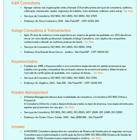
K&R Consultoria
Agregar valores nas organizações onde a Kemper & Ramalho presta serviços de consultoria, auditoria,
calibração, treinamento, laudos, segurança do trabalho, meio ambiente, software, entre outras.
Ver Mais
Serviços de Consultoria: ISO 9001, ISO 14001, ISO 45001, ISO 17025
Endereço: Av. Nova Cantareira, 2233 - São Paulo/SP - CEP: 02331-003
Kalugi Consultoria e Treinamentos
Após 25 anos de vivência e muita experiência em sistema de gestão da qualidade, em 2015 decidimos
iniciar um novo desafio profissional, fundando a Kalugi Consultoria, com objetivo de compartilhar
conhecimento e difundir as melhores práticas de Gestã...
Ver Mais
Serviços de Consultoria: ISO 9001, ISO 14001, ISO 45001, ONA
Endereço: Rua Manuel Alves Garcia - Jandira - São Paulo/SP - CEP: 06618-010
Keyassociados
Fundada em 1998, a Keyassociados é uma consultoria especializada em gestão empresarial que
trabalha com grandes companhias dos principais setores da economia brasileira. Antes focada no
mercado de certificações de qualidade, com o passar do tempo ...
Ver Mais
Serviços de Consultoria: ISO 9001, ISO 14001, ISO 45001, ISO 27001
Endereço: Av. Angélica, 1814 - Sala 206 - São Paulo/SP - CEP: 01228-200
Klaston Management
A Klaston Management oferece duas modalidades de consultoria, a Consultoria ISO 9001 Online e
Presencial.
A Consultoria Online foi criada e desenvolvida para todos os tipos de empresa, mas especialmente para
aquelas que já possuem em seu qua...
Ver Mais
Serviços de Consultoria: ISO 9001, ISO 14001, ISO 45001, IATF 16949, ISO 13485, ISO 22000
Endereço: Av. Doutor Chucri Zaidan, 1550 - Sala 1808/149b - São Paulo/SP
Knower
A KNOWER Consultoria desenvolve em consultoria de Sistema de Gestão para os seguintes serviços:
Consultoria para implementação e certificação da Norma NBR ISO 9001:2008 (Sistema de Gestão da
Qualidade - SGQ) Consultoria para implementação e certifica...
Ver Mais