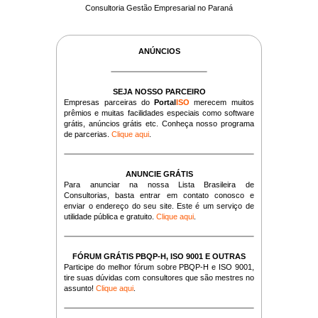
Consultoria Gestão Empresarial no Paraná
ANÚNCIOS
SEJA NOSSO PARCEIRO
Empresas parceiras do
Portal
ISO
merecem muitos
prêmios e muitas facilidades especiais como software
grátis, anúncios grátis etc. Conheça nosso programa
de parcerias.
Clique aqui
.
ANUNCIE GRÁTIS
Para anunciar na nossa Lista Brasileira de
Consultorias, basta entrar em contato conosco e
enviar o endereço do seu site. Este é um serviço de
utilidade pública e gratuito.
Clique aqui
.
FÓRUM GRÁTIS PBQP-H, ISO 9001 E OUTRAS
Participe do melhor fórum sobre PBQP-H e ISO 9001,
tire suas dúvidas com consultores que são mestres no
assunto!
Clique aqui
.