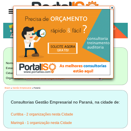
Anúncio
LISTA BRASILEIRA DE CONSULTORIAS
Gestão Empresarial
Norma:
Gestão Empresarial
Estado:
Paraná (3)
Cidade:
Selecione uma Cidade
Organização:
Selecione uma Organização
Brasil
»
Gestão Empresarial
» Paraná
Consultorias Gestão Empresarial no Paraná, na cidade de:
Curitiba - 2 organizações nesta Cidade
Maringá - 1 organização nesta Cidade