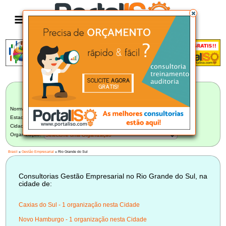
Anúncio
LISTA BRASILEIRA DE CONSULTORIAS
Gestão Empresarial
Norma:
Gestão Empresarial
Estado:
Rio Grande do Sul (3)
Cidade:
Selecione uma Cidade
Organização:
Selecione uma Organização
Brasil
»
Gestão Empresarial
» Rio Grande do Sul
Consultorias Gestão Empresarial no Rio Grande do Sul, na
cidade de:
Caxias do Sul - 1 organização nesta Cidade
Novo Hamburgo - 1 organização nesta Cidade