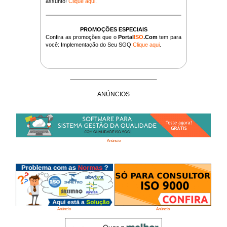
assunto!
Clique aqui
.
PROMOÇÕES ESPECIAIS
Confira as promoções que o
Portal
ISO
.Com
tem para
você: Implementação do Seu SGQ
Clique aqui
.
ANÚNCIOS
Anúncio
Anúncio
Anúncio