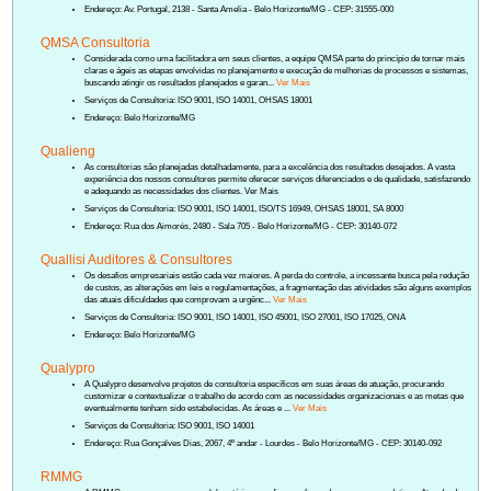
Endereço: Av. Portugal, 2138 - Santa Amelia - Belo Horizonte/MG - CEP: 31555-000
QMSA Consultoria
Considerada como uma facilitadora em seus clientes, a equipe QMSA parte do princípio de tornar mais
claras e ágeis as etapas envolvidas no planejamento e execução de melhorias de processos e sistemas,
buscando atingir os resultados planejados e garan...
Ver Mais
Serviços de Consultoria: ISO 9001, ISO 14001, OHSAS 18001
Endereço: Belo Horizonte/MG
Qualieng
As consultorias são planejadas detalhadamente, para a excelência dos resultados desejados. A vasta
experiência dos nossos consultores permite oferecer serviços diferenciados e de qualidade, satisfazendo
e adequando as necessidades dos clientes. Ver Mais
Serviços de Consultoria: ISO 9001, ISO 14001, ISO/TS 16949, OHSAS 18001, SA 8000
Endereço: Rua dos Aimorés, 2480 - Sala 705 - Belo Horizonte/MG - CEP: 30140-072
Quallisi Auditores & Consultores
Os desafios empresariais estão cada vez maiores. A perda do controle, a incessante busca pela redução
de custos, as alterações em leis e regulamentações, a fragmentação das atividades são alguns exemplos
das atuais dificuldades que comprovam a urgênc...
Ver Mais
Serviços de Consultoria: ISO 9001, ISO 14001, ISO 45001, ISO 27001, ISO 17025, ONA
Endereço: Belo Horizonte/MG
Qualypro
A Qualypro desenvolve projetos de consultoria específicos em suas áreas de atuação, procurando
customizar e contextualizar o trabalho de acordo com as necessidades organizacionais e as metas que
eventualmente tenham sido estabelecidas. As áreas e ...
Ver Mais
Serviços de Consultoria: ISO 9001, ISO 14001
Endereço: Rua Gonçalves Dias, 2067, 4º andar - Lourdes - Belo Horizonte/MG - CEP: 30140-092
RMMG