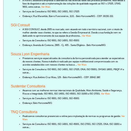
A RMMG assessora empresas e laboratórios nas diversas fases dos processo produtivos. Atua desde a
fase de diagnóstico até a implementação das soluções de qualidade segundo as ISO´s 17025, 17043,
9001, entre outras.
Ver Mais
Serviços de Consultoria: ISO 9001, ISO 14001, ISO 17025
Endereço: Rua Maranhão, Bairro Funcionários, 1131 - Belo Horizonte/MG - CEP: 30150-331
SGI Consult
A SGI CONSULT, desde 2005 no mercado, vem atuando em todo o território nacional, com o intuito de
melhor atender seus clientes, no que se refere a Gestão Empresarial. Desde a sua fundação vem se
dedicando no aprimoramento de sua equipe de profissiona...
Ver Mais
Serviços de Consultoria: ISO 9001, ISO 14001, ISO 45001
Endereço: Avenida do Contorno, 2905 - Cj. 405 - Santa Efigênia - Belo Horizonte/MG
Souza Lyon Engenharia
Prestamos serviços especializados de consultoria de forma personalizada para atender as expectativas
de nossos clientes. Nosso trabalho é realizado por equipe multifuncional compromissada com os
acordos estabelecidos com nossos clientes na busca ...
Ver Mais
Serviços de Consultoria: ISO 9001, ISO 14001, ISO 17025, ONA, ISO 55001, OHSAS 18001, PBQP-H e
outras...
Endereço: Rua Antônio Cruz Maia, 129 - Belo Horizonte/MG - CEP: 30642-380
Sustentar Consultoria
Atuamos com as melhores normas internacionais de Qualidade, Meio Ambiente, Saúde e Segurança,
Riscos e Integridade. ISO 9001, ISO 14001, ISO 45001, ISO 31000 e ISO 37001.
Ver Mais
Serviços de Consultoria: ISO 9001, ISO 14001, ISO 45001
Endereço: Belo Horizonte/MG
TNQ Consultoria
Realizamos consultorias presenciais e online para implantação de normas ou programas de gestão.
Ver
Mais
Serviços de Consultoria: ISO 9001, ISO 14001, ISO 45001, ISO 27001, ISO 17025, ONA, ISO 16001 e
outras...