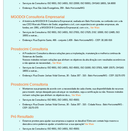
Serviços de Consultoria: ISO 9001, ISO 14001, ISO 22000, ISO 50001, OHSAS 18001, SA 8000
Endereço: Rua São João Evangelista, 359 - Belo Horizonte/MG
MGODOI Consultoria Empresarial
A história da MGODOI ® Consultoria Empresarial, sediada em Belo Horizonte, se confunde com a de
seu CEO Marcelo Ribeiro de Godoi, engenheiro civil, com experiência em grandes empresas, ele
fundou, em 1991, a MGODOI ® Consultoria Empresarial, com o in...
Ver Mais
Serviços de Consultoria: ISO 9001, ISO 14001, ISO 27001, ISO 17025, DSC 10000, ISO 13485, ISO
16001 e outras...
Endereço: Rua Espírito Santo, 466 - conjunto 1.409 - Belo Horizonte/MG - CEP: 30.160-916
Prosdocimi Consultoria
A Prosdocimi Consultoria oferece soluções para a implantação, manutenção e melhoria contínua de
Sistemas de Gestão.
Nossos métodos incluem soluções que alinham os objetivos da alta direção com resultados econômicos
e não apenas às necessidad...
Ver Mais
Serviços de Consultoria: ISO 9001, ISO 14001, ISO 45001, ISO 31000, ISO 37001, NBR 15575, OHSAS
18001 e outras...
Endereço: Rua Doutor Jarbas Vidal Gomes, 30 - Salas 307 - 310 - Belo Horizonte/MG - CEP: 31170-070
Prosdocimi Consultoria
Montamos sua proposta de acordo com a necessidade de cada cliente, sua disponibilidade de recursos
para investir, tempo desejado para alcançar os resultados, seja a certificação ou não. Nossos métodos
incluem soluções que alinham os objetivos da a...
Ver Mais
Serviços de Consultoria: ISO 9001, ISO 14001, ISO 45001
Endereço: Rua Doutor Jarbas Vidal Gomes, 30 - Salas 307 - 310 - Cidade Nova - Belo Horizonte/MG -
CEP: 31170-070
Pró Resultado
Estamos prontos para ajudar sua empresa a superar os desafios! Entre em contato hoje mesmo e
descubra como podemos ajudar a transformar a sua operação!
Ver Mais
Serviços de Consultoria: ISO 9001, ISO 14001, ISO 45001