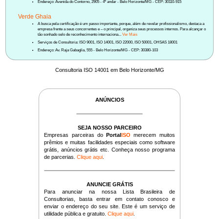
Endereço: Avenida do Contorno, 2905 - 4º andar - Belo Horizonte/MG - CEP: 30110-915
Verde Ghaia
A busca pela certificação é um passo importante, porque, além de revelar profissionalismo, destaca a
empresa frente a seus concorrentes e – o principal, organiza seus processos internos. Para alcançar o
tão sonhado selo de reconhecimento internaciona...
Ver Mais
Serviços de Consultoria: ISO 9001, ISO 14001, ISO 22000, ISO 50001, OHSAS 18001
Endereço: Av. Raja Gabaglia, 555 - Belo Horizonte/MG - CEP: 30380-103
Consultoria ISO 14001 em Belo Horizonte/MG
ANÚNCIOS
SEJA NOSSO PARCEIRO
Empresas parceiras do
Portal
ISO
merecem muitos
prêmios e muitas facilidades especiais como software
grátis, anúncios grátis etc. Conheça nosso programa
de parcerias.
Clique aqui
.
ANUNCIE GRÁTIS
Para anunciar na nossa Lista Brasileira de
Consultorias, basta entrar em contato conosco e
enviar o endereço do seu site. Este é um serviço de
utilidade pública e gratuito.
Clique aqui
.