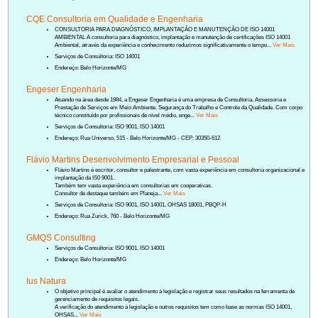
CQE Consultoria em Qualidade e Engenharia
CONSULTORIA PARA DIAGNÓSTICO, IMPLANTAÇÃO E MANUTENÇÃO DE ISO 14001
AMBIENTAL A consultoria para diagnóstico, implantação e manutenção de certificações ISO 14001
Ambiental, através da experiência e conhecimento reduzimos significativamente o tempo...
Ver Mais
Serviços de Consultoria: ISO 14001
Endereço: Belo Horizonte/MG
Engeser Engenharia
Atuando na área desde 1984, a Engeser Engenharia é uma empresa de Consultoria, Assessoria e
Prestação de Serviços em Meio Ambiente, Segurança do Trabalho e Controle da Qualidade. Com corpo
técnico constituído por profissionais de nível médio, enge...
Ver Mais
Serviços de Consultoria: ISO 9001, ISO 14001
Endereço: Rua Universo, 515 - Belo Horizonte/MG - CEP: 30350-612
Flávio Martins Desenvolvimento Empresarial e Pessoal
Flávio Martins é escritor, consultor e palestrante, com vasta experiência em consultoria organizacional e
implantação da IS0 9001.
Também tem vasta experiência em consultorias em cooperativas.
Consultor de destaque também em Planeja...
Ver Mais
Serviços de Consultoria: ISO 9001, ISO 14001, OHSAS 18001, PBQP-H
Endereço: Rua Zurick, 760 - Belo Horizonte/MG
GMQS Consulting
Serviços de Consultoria: ISO 9001, ISO 14001
Endereço: Belo Horizonte/MG
Ius Natura
O objetivo principal é avaliar o atendimento à legislação e registrar seus resultados na ferramenta de
gerenciamento de requisitos legais.
A verificação do atendimento à legislação e outros requisitos tem como base as normas ISO 14001,
OHSAS...
Ver Mais