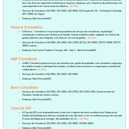
dos mais diversos segmentos (metalúrgicas, forjarias, autopeças, etc). Dispomos de profissionais com
vasta experiência em várias áreas da indústria...
Ver Mais
Serviços de Consultoria: ISO 9001, ISO 14001, ISO 45001, Eliminação de CSL – Embarque Controlado,
IATF 16949, Six Sigma
Endereço: Belo Horizonte/MG
Alicerce Consultoria
A Alicerce - Consultoria é uma empresa prestadora de serviços de consultorias, implantação,
manutenção e melhoria para Sistemas de Gestão. Nossos trabalhos podem englobar um sistema de
gestão específico e/ou integrado, com base em normas de gestão...
Ver Mais
Serviços de Consultoria: ISO 9001, ISO 14001, ISO 17025, API Q1, ISO 16001, ISO/TS 16949, ISO/TS
29001 e outras...
Endereço: Rua Carlos Frederico Campos, 634 - Sala 1 - Belo Horizonte/MG
AMF Consultoria
A AMF Consultoria presta serviços de consultoria em gestão de qualidade, meio ambiente e segurança
do trabalho visando a satisfação dos clientes, a melhoria dos processos e a capacitação constante dos
colaboradores.
Ver Mais
Serviços de Consultoria: ISO 9001, ISO 14001, ISO 45001
Endereço: Belo Horizonte/MG
Bono Consultoria
Serviços de Consultoria: ISO 9001, ISO 14001, ISO 27001, ISO 17025, ONA, Gerenciamento de
Resíduos, Gestão de Custos e outras...
Endereço: Belo Horizonte/MG
Casa Da ISO
A Casa da ISO é um empreendimento criado com o objetivo de reunir excelência em Sistemas de
Gestão da Qualidade para oferecer soluções do mais alto nível, e com os melhores preços do mercado.
A nossa estratégia para conseguir alta qualidade com os ...
Ver Mais
Serviços de Consultoria: ISO 9001, ISO 14001, ISO 45001, OHSAS 18001
Endereço: Belo Horizonte/MG