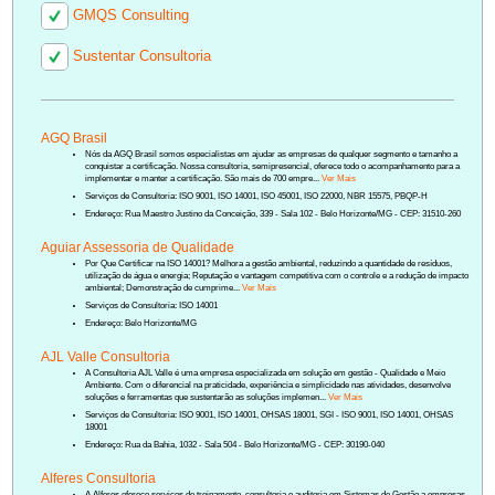
GMQS Consulting
Sustentar Consultoria
AGQ Brasil
Nós da AGQ Brasil somos especialistas em ajudar as empresas de qualquer segmento e tamanho a
conquistar a certificação. Nossa consultoria, semipresencial, oferece todo o acompanhamento para a
implementar e manter a certificação. São mais de 700 empre...
Ver Mais
Serviços de Consultoria: ISO 9001, ISO 14001, ISO 45001, ISO 22000, NBR 15575, PBQP-H
Endereço: Rua Maestro Justino da Conceição, 339 - Sala 102 - Belo Horizonte/MG - CEP: 31510-260
Aguiar Assessoria de Qualidade
Por Que Certificar na ISO 14001? Melhora a gestão ambiental, reduzindo a quantidade de resíduos,
utilização de água e energia; Reputação e vantagem competitiva com o controle e a redução de impacto
ambiental; Demonstração de cumprime...
Ver Mais
Serviços de Consultoria: ISO 14001
Endereço: Belo Horizonte/MG
AJL Valle Consultoria
A Consultoria AJL Valle é uma empresa especializada em solução em gestão - Qualidade e Meio
Ambiente. Com o diferencial na praticidade, experiência e simplicidade nas atividades, desenvolve
soluções e ferramentas que sustentarão as soluções implemen...
Ver Mais
Serviços de Consultoria: ISO 9001, ISO 14001, OHSAS 18001, SGI - ISO 9001, ISO 14001, OHSAS
18001
Endereço: Rua da Bahia, 1032 - Sala 504 - Belo Horizonte/MG - CEP: 30190-040
Alferes Consultoria
A Alferes oferece serviços de treinamento, consultoria e auditoria em Sistemas de Gestão a empresas