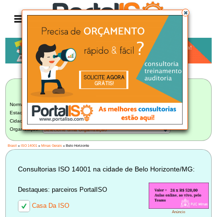
Anúncio
LISTA BRASILEIRA DE CONSULTORIAS
ISO 14001
Norma:
ISO 14001
Estado:
Minas Gerais (42)
Cidade:
Belo Horizonte/MG (27)
Organização:
Selecione uma Organização
Brasil
»
ISO 14001
»
Minas Gerais
» Belo Horizonte
Consultorias ISO 14001 na cidade de Belo Horizonte/MG:
Destaques: parceiros PortalISO
Casa Da ISO
Anúncio