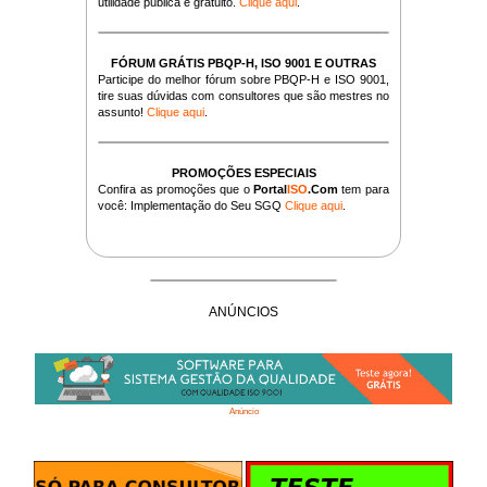
utilidade pública e gratuito.
Clique aqui
.
FÓRUM GRÁTIS PBQP-H, ISO 9001 E OUTRAS
Participe do melhor fórum sobre PBQP-H e ISO 9001,
tire suas dúvidas com consultores que são mestres no
assunto!
Clique aqui
.
PROMOÇÕES ESPECIAIS
Confira as promoções que o
Portal
ISO
.Com
tem para
você: Implementação do Seu SGQ
Clique aqui
.
ANÚNCIOS
Anúncio