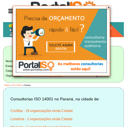
Anúncio
LISTA BRASILEIRA DE CONSULTORIAS
ISO 14001
Norma:
ISO 14001
Estado:
Paraná (28)
Cidade:
Selecione uma Cidade
Organização:
Selecione uma Organização
Brasil
»
ISO 14001
» Paraná
Consultorias ISO 14001 no Paraná, na cidade de:
Curitiba - 19 organizações nesta Cidade
Londrina - 2 organizações nesta Cidade