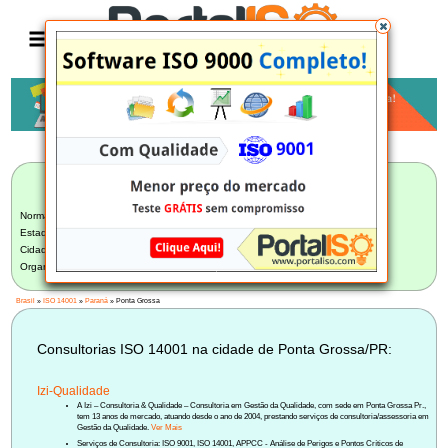
Anúncio
LISTA BRASILEIRA DE CONSULTORIAS
ISO 14001
Norma:
ISO 14001
Estado:
Paraná (28)
Cidade:
Ponta Grossa/PR (2)
Organização:
Selecione uma Organização
Brasil
»
ISO 14001
»
Paraná
» Ponta Grossa
Consultorias ISO 14001 na cidade de Ponta Grossa/PR:
Izi-Qualidade
A Izi – Consultoria & Qualidade – Consultoria em Gestão da Qualidade, com sede em Ponta Grossa Pr.,
tem 13 anos de mercado, atuando desde o ano de 2004, prestando serviços de consultoria/assessoria em
Gestão da Qualidade.
Ver Mais
Serviços de Consultoria: ISO 9001, ISO 14001, APPCC - Análise de Perigos e Pontos Críticos de