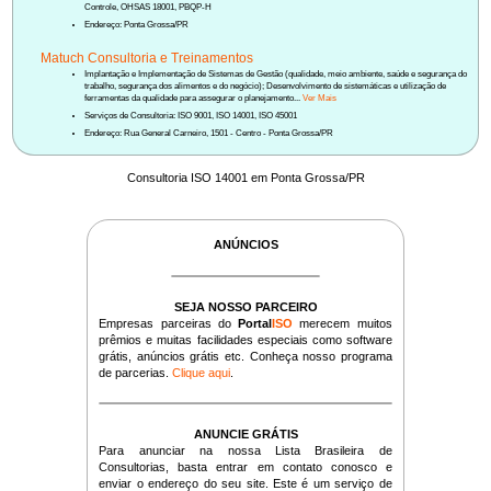
Controle, OHSAS 18001, PBQP-H
Endereço: Ponta Grossa/PR
Matuch Consultoria e Treinamentos
Implantação e Implementação de Sistemas de Gestão (qualidade, meio ambiente, saúde e segurança do
trabalho, segurança dos alimentos e do negócio); Desenvolvimento de sistemáticas e utilização de
ferramentas da qualidade para assegurar o planejamento...
Ver Mais
Serviços de Consultoria: ISO 9001, ISO 14001, ISO 45001
Endereço: Rua General Carneiro, 1501 - Centro - Ponta Grossa/PR
Consultoria ISO 14001 em Ponta Grossa/PR
ANÚNCIOS
SEJA NOSSO PARCEIRO
Empresas parceiras do
Portal
ISO
merecem muitos
prêmios e muitas facilidades especiais como software
grátis, anúncios grátis etc. Conheça nosso programa
de parcerias.
Clique aqui
.
ANUNCIE GRÁTIS
Para anunciar na nossa Lista Brasileira de
Consultorias, basta entrar em contato conosco e
enviar o endereço do seu site. Este é um serviço de