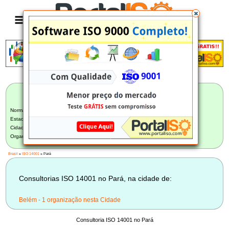
Anúncio
LISTA BRASILEIRA DE CONSULTORIAS
ISO 14001
Norma:
ISO 14001
Estado:
Pará (1)
Cidade:
Selecione uma Cidade
Organização:
Selecione uma Organização
Brasil
»
ISO 14001
» Pará
Consultorias ISO 14001 no Pará, na cidade de:
Belém - 1 organização nesta Cidade
Consultoria ISO 14001 no Pará