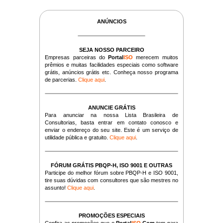
ANÚNCIOS
SEJA NOSSO PARCEIRO
Empresas parceiras do
Portal
ISO
merecem muitos
prêmios e muitas facilidades especiais como software
grátis, anúncios grátis etc. Conheça nosso programa
de parcerias.
Clique aqui
.
ANUNCIE GRÁTIS
Para anunciar na nossa Lista Brasileira de
Consultorias, basta entrar em contato conosco e
enviar o endereço do seu site. Este é um serviço de
utilidade pública e gratuito.
Clique aqui
.
FÓRUM GRÁTIS PBQP-H, ISO 9001 E OUTRAS
Participe do melhor fórum sobre PBQP-H e ISO 9001,
tire suas dúvidas com consultores que são mestres no
assunto!
Clique aqui
.
PROMOÇÕES ESPECIAIS
Confira as promoções que o
Portal
ISO
.Com
tem para