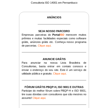
Consultoria ISO 14001 em Pernambuco
ANÚNCIOS
SEJA NOSSO PARCEIRO
Empresas parceiras do
Portal
ISO
merecem muitos
prêmios e muitas facilidades especiais como software
grátis, anúncios grátis etc. Conheça nosso programa
de parcerias.
Clique aqui
.
ANUNCIE GRÁTIS
Para anunciar na nossa Lista Brasileira de
Consultorias, basta entrar em contato conosco e
enviar o endereço do seu site. Este é um serviço de
utilidade pública e gratuito.
Clique aqui
.
FÓRUM GRÁTIS PBQP-H, ISO 9001 E OUTRAS
Participe do melhor fórum sobre PBQP-H e ISO 9001,
tire suas dúvidas com consultores que são mestres no
assunto!
Clique aqui
.