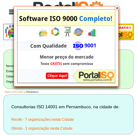
Anúncio
LISTA BRASILEIRA DE CONSULTORIAS
ISO 14001
Norma:
ISO 14001
Estado:
Pernambuco (8)
Cidade:
Selecione uma Cidade
Organização:
Selecione uma Organização
Brasil
»
ISO 14001
» Pernambuco
Consultorias ISO 14001 em Pernambuco, na cidade de:
Recife - 7 organizações nesta Cidade
Olinda - 1 organização nesta Cidade