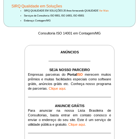
SIRQ Qualidade em Soluções
SIRQ QUALIDADE EM SOLUÇÕES 20 Anos fornecendo QUALIDADE
Ver Mais
Serviços de Consultoria: ISO 9001, ISO 14001, ISO 45001
Endereço: Contagem/MG
Consultoria ISO 14001 em Contagem/MG
ANÚNCIOS
SEJA NOSSO PARCEIRO
Empresas parceiras do
Portal
ISO
merecem muitos
prêmios e muitas facilidades especiais como software
grátis, anúncios grátis etc. Conheça nosso programa
de parcerias.
Clique aqui
.
ANUNCIE GRÁTIS
Para anunciar na nossa Lista Brasileira de
Consultorias, basta entrar em contato conosco e
enviar o endereço do seu site. Este é um serviço de
utilidade pública e gratuito.
Clique aqui
.