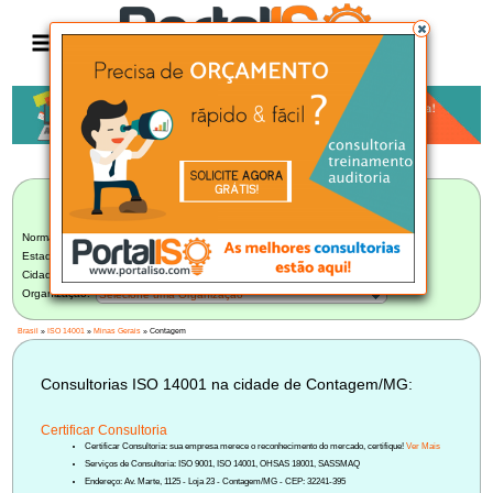
Anúncio
LISTA BRASILEIRA DE CONSULTORIAS
ISO 14001
Norma:
ISO 14001
Estado:
Minas Gerais (42)
Cidade:
Contagem/MG (2)
Organização:
Selecione uma Organização
Brasil
»
ISO 14001
»
Minas Gerais
» Contagem
Consultorias ISO 14001 na cidade de Contagem/MG:
Certificar Consultoria
Certificar Consultoria: sua empresa merece o reconhecimento do mercado, certifique!
Ver Mais
Serviços de Consultoria: ISO 9001, ISO 14001, OHSAS 18001, SASSMAQ
Endereço: Av. Marte, 1125 - Loja 23 - Contagem/MG - CEP: 32241-395