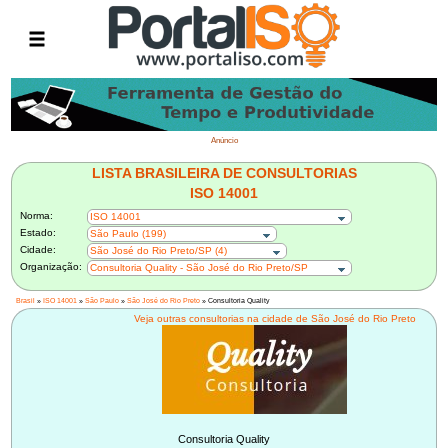
Anúncio
LISTA BRASILEIRA DE CONSULTORIAS
ISO 14001
Norma:
ISO 14001
Estado:
São Paulo (199)
Cidade:
São José do Rio Preto/SP (4)
Organização:
Consultoria Quality - São José do Rio Preto/SP
Brasil
»
ISO 14001
»
São Paulo
»
São José do Rio Preto
» Consultoria Quality
Veja outras consultorias na cidade de São José do Rio Preto
Consultoria Quality